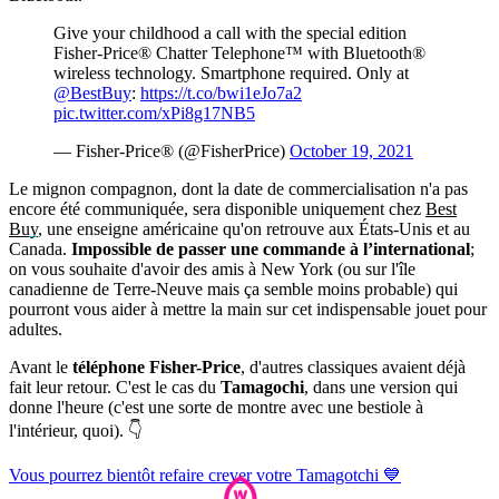
Give your childhood a call with the special edition
Fisher-Price® Chatter Telephone™ with Bluetooth®
wireless technology. Smartphone required. Only at
@BestBuy
:
https://t.co/bwi1eJo7a2
pic.twitter.com/xPi8g17NB5
— Fisher-Price® (@FisherPrice)
October 19, 2021
Le mignon compagnon, dont la date de commercialisation n'a pas
encore été communiquée, sera disponible uniquement chez
Best
Buy
, une enseigne américaine qu'on retrouve aux États-Unis et au
Canada.
Impossible de passer une commande à l’international
;
on vous souhaite d'avoir des amis à New York (ou sur l'île
canadienne de Terre-Neuve mais ça semble moins probable) qui
pourront vous aider à mettre la main sur cet indispensable jouet pour
adultes.
Avant le
téléphone Fisher-Price
, d'autres classiques avaient déjà
fait leur retour. C'est le cas du
Tamagochi
, dans une version qui
donne l'heure (c'est une sorte de montre avec une bestiole à
l'intérieur, quoi). 👇
Vous pourrez bientôt refaire crever votre Tamagotchi 💙