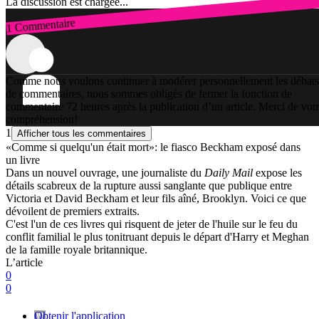
La discussion est chargée...
1 Commentaire
Connexion
Comme nous voulons continuer à modérer personnellement les débats
de commentaires, nous sommes obligés de fermer la fonction de
commentaire 72 heures après la publication d’un article. Merci de vot
compréhension!
1
Afficher tous les commentaires
«Comme si quelqu'un était mort»: le fiasco Beckham exposé dans
un livre
Dans un nouvel ouvrage, une journaliste du
Daily Mail
expose les
détails scabreux de la rupture aussi sanglante que publique entre
Victoria et David Beckham et leur fils aîné, Brooklyn. Voici ce que
dévoilent de premiers extraits.
C'est l'un de ces livres qui risquent de jeter de l'huile sur le feu du
conflit familial le plus tonitruant depuis le départ d'Harry et Meghan
de la famille royale britannique.
L’article
0
0
Obtenir l'application