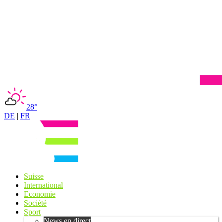
28°
DE
|
FR
Suisse
International
Economie
Société
Sport
News en direct