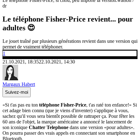
Le téléphone Fisher-Price, si chou, peu importe la version.
watson /
dr
Le téléphone Fisher-Price revient... pour
adultes 😍
Le jouet traîné par plusieurs générations revient dans une version qui
permet de vraiment téléphoner.
1
21.10.2021, 18:35
22.10.2021, 14:30
Margaux Habert
Suivez-moi
«Si t'as pas eu ton
téléphone Fisher-Price
, t'as raté ton enfance!» Si
cet adage bien connu (que je viens d'inventer) s'applique à vous,
sachez qu'il vous sera bientôt possible de rattraper ça. Pour fêter les
60 ans de l'objet, la marque américaine a annoncé le lancement de
son iconique
Chatter Telephone
dans une version «pour adultes».
On pourra passer des vrais appels en connectant son smartphone en
Bluetooth.