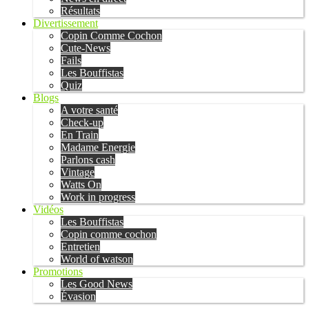
Résultats
Divertissement
Copin Comme Cochon
Cute-News
Fails
Les Bouffistas
Quiz
Blogs
A votre santé
Check-up
En Train
Madame Energie
Parlons cash
Vintage
Watts On
Work in progress
Vidéos
Les Bouffistas
Copin comme cochon
Entretien
World of watson
Promotions
Les Good News
Évasion