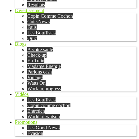
Résultats
Divertissement
Copin Comme Cochon
Cute-News
Fails
Les Bouffistas
Quiz
Blogs
A votre santé
Check-up
En Train
Madame Energie
Parlons cash
Vintage
Watts On
Work in progress
Vidéos
Les Bouffistas
Copin comme cochon
Entretien
World of watson
Promotions
Les Good News
Évasion