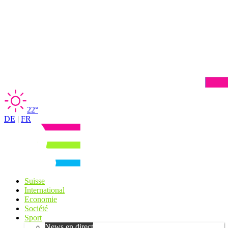
22°
DE
|
FR
Suisse
International
Economie
Société
Sport
News en direct