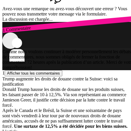
Avez-vous une remarque ou avez-vous découvert une erreur ? Vous
pouvez nous transmettre votre message via le formulaire.
La discussion est chargée...
1 Commentaire
Connexion
Comme nous voulons continuer à modérer personnellement les débats
de commentaires, nous sommes obligés de fermer la fonction de
commentaire 72 heures après la publication d’un article. Merci de vot
compréhension!
1
Afficher tous les commentaires
Trump augmente les droits de douane contre la Suisse: voici sa
justification
Donald Trump hausse les droits de douane sur les produits suisses,
les faisant passer de 10 à 12,5%. Via son représentant au commerce
Jamieson Greer, il justifie cette décision par la lutte contre le travail
forcé.
Après le Canada et le Brésil, la Suisse et une soixantaine de pays
sont visés vendredi à leur tour par de nouveaux droits de douane
américains, accusés de ne pas suffisamment lutter contre le travail
forcé.
Une surtaxe de 12,5% a été décidée pour les biens suisses.