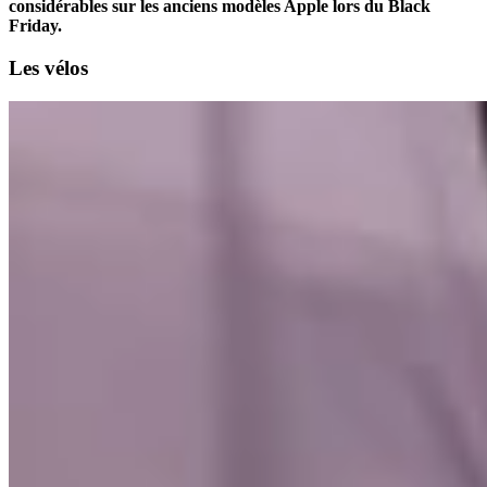
considérables sur les anciens modèles Apple lors du Black
Friday.
Les vélos