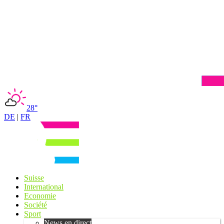
28°
DE
|
FR
Suisse
International
Economie
Société
Sport
News en direct