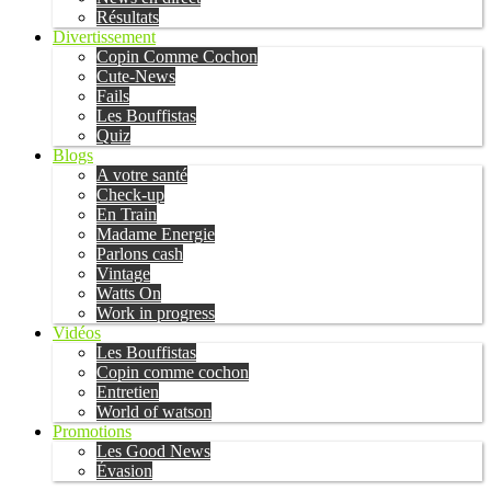
Résultats
Divertissement
Copin Comme Cochon
Cute-News
Fails
Les Bouffistas
Quiz
Blogs
A votre santé
Check-up
En Train
Madame Energie
Parlons cash
Vintage
Watts On
Work in progress
Vidéos
Les Bouffistas
Copin comme cochon
Entretien
World of watson
Promotions
Les Good News
Évasion