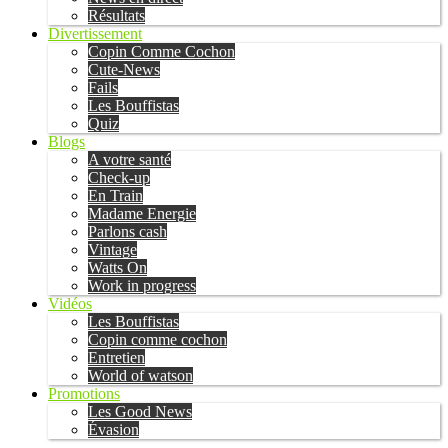
Résultats
Divertissement
Copin Comme Cochon
Cute-News
Fails
Les Bouffistas
Quiz
Blogs
A votre santé
Check-up
En Train
Madame Energie
Parlons cash
Vintage
Watts On
Work in progress
Vidéos
Les Bouffistas
Copin comme cochon
Entretien
World of watson
Promotions
Les Good News
Évasion