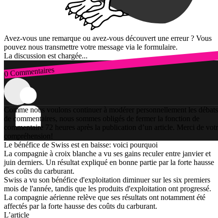
Avez-vous une remarque ou avez-vous découvert une erreur ? Vous
pouvez nous transmettre votre message via le formulaire.
La discussion est chargée...
0 Commentaires
Connexion
Comme nous voulons continuer à modérer personnellement les débats
de commentaires, nous sommes obligés de fermer la fonction de
commentaire 72 heures après la publication d’un article. Merci de vot
compréhension!
Le bénéfice de Swiss est en baisse: voici pourquoi
La compagnie à croix blanche a vu ses gains reculer entre janvier et
juin derniers. Un résultat expliqué en bonne partie par la forte hausse
des coûts du carburant.
Swiss a vu son bénéfice d'exploitation diminuer sur les six premiers
mois de l'année, tandis que les produits d'exploitation ont progressé.
La compagnie aérienne relève que ses résultats ont notamment été
affectés par la forte hausse des coûts du carburant.
L’article