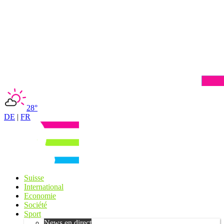
28°
DE
|
FR
Suisse
International
Economie
Société
Sport
News en direct