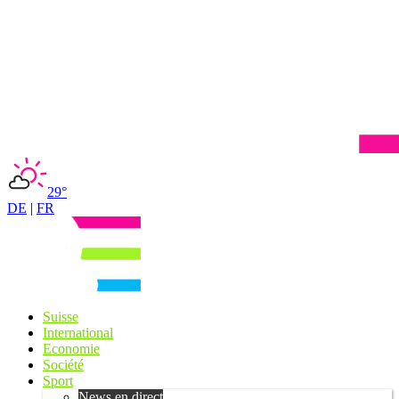
29°
DE
|
FR
Suisse
International
Economie
Société
Sport
News en direct