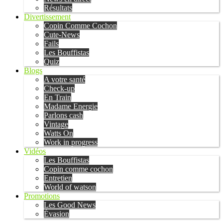
Résultats
Divertissement
Copin Comme Cochon
Cute-News
Fails
Les Bouffistas
Quiz
Blogs
A votre santé
Check-up
En Train
Madame Energie
Parlons cash
Vintage
Watts On
Work in progress
Vidéos
Les Bouffistas
Copin comme cochon
Entretien
World of watson
Promotions
Les Good News
Évasion