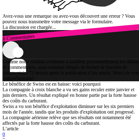
Avez-vous une remarque ou avez-vous découvert une erreur ? Vous
pouvez nous transmettre votre message via le formulaire.
La discussion est chargée...
0 Commentaires
Connexion
Comme nous voulons continuer à modérer personnellement les débats
de commentaires, nous sommes obligés de fermer la fonction de
commentaire 72 heures après la publication d’un article. Merci de vot
compréhension!
Le bénéfice de Swiss est en baisse: voici pourquoi
La compagnie à croix blanche a vu ses gains reculer entre janvier et
juin derniers. Un résultat expliqué en bonne partie par la forte hausse
des coûts du carburant.
Swiss a vu son bénéfice d'exploitation diminuer sur les six premiers
mois de l'année, tandis que les produits d'exploitation ont progressé.
La compagnie aérienne relève que ses résultats ont notamment été
affectés par la forte hausse des coûts du carburant.
L’article
0