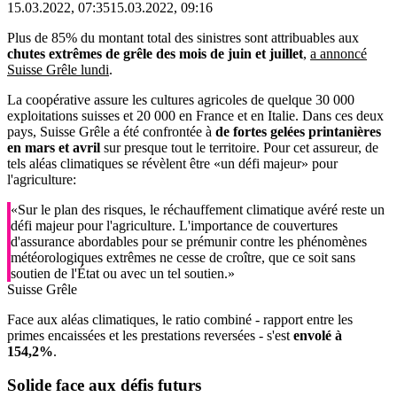
15.03.2022, 07:35
15.03.2022, 09:16
Plus de 85% du montant total des sinistres sont attribuables aux
chutes extrêmes de grêle des mois de juin et juillet
,
a annoncé
Suisse Grêle lundi
.
La coopérative assure les cultures agricoles de quelque 30 000
exploitations suisses et 20 000 en France et en Italie. Dans ces deux
pays, Suisse Grêle a été confrontée à
de fortes gelées printanières
en mars et avril
sur presque tout le territoire. Pour cet assureur, de
tels aléas climatiques se révèlent être «un défi majeur» pour
l'agriculture:
«Sur le plan des risques, le réchauffement climatique avéré reste un
défi majeur pour l'agriculture. L'importance de couvertures
d'assurance abordables pour se prémunir contre les phénomènes
météorologiques extrêmes ne cesse de croître, que ce soit sans
soutien de l'État ou avec un tel soutien.»
Suisse Grêle
Face aux aléas climatiques, le ratio combiné - rapport entre les
primes encaissées et les prestations reversées - s'est
envolé à
154,2%
.
Solide
face aux défis futurs