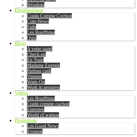
Résultats
Divertissement
Copin Comme Cochon
Cute-News
Fails
Les Bouffistas
Quiz
Blogs
A votre santé
Check-up
En Train
Madame Energie
Parlons cash
Vintage
Watts On
Work in progress
Vidéos
Les Bouffistas
Copin comme cochon
Entretien
World of watson
Promotions
Les Good News
Évasion