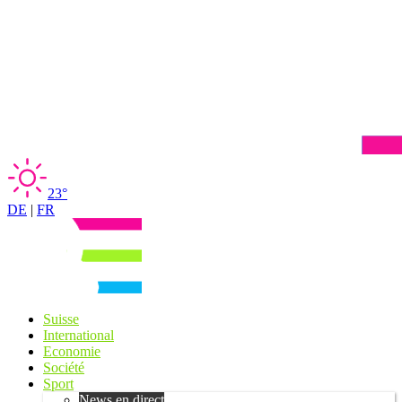
23°
DE
|
FR
Suisse
International
Economie
Société
Sport
News en direct