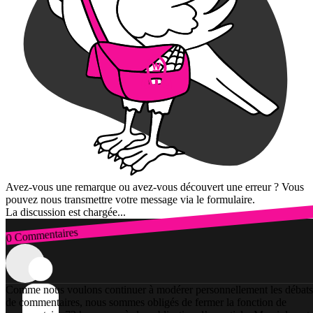
Avez-vous une remarque ou avez-vous découvert une erreur ? Vous
pouvez nous transmettre votre message via le formulaire.
La discussion est chargée...
0 Commentaires
Connexion
Comme nous voulons continuer à modérer personnellement les débats
de commentaires, nous sommes obligés de fermer la fonction de