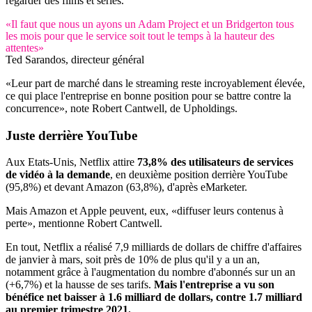
regarder des films et séries.
«Il faut que nous un ayons un Adam Project et un Bridgerton tous
les mois pour que le service soit tout le temps à la hauteur des
attentes»
Ted Sarandos, directeur général
«Leur part de marché dans le streaming reste incroyablement élevée,
ce qui place l'entreprise en bonne position pour se battre contre la
concurrence», note Robert Cantwell, de Upholdings.
Juste derrière
YouTube
Aux Etats-Unis, Netflix attire
73,8% des utilisateurs de services
de vidéo à la demande
, en deuxième position derrière YouTube
(95,8%) et devant Amazon (63,8%), d'après eMarketer.
Mais Amazon et Apple peuvent, eux, «diffuser leurs contenus à
perte», mentionne Robert Cantwell.
En tout, Netflix a réalisé 7,9 milliards de dollars de chiffre d'affaires
de janvier à mars, soit près de 10% de plus qu'il y a un an,
notamment grâce à l'augmentation du nombre d'abonnés sur un an
(+6,7%) et la hausse de ses tarifs.
Mais l'entreprise a vu son
bénéfice net baisser à 1.6 milliard de dollars, contre 1.7 milliard
au premier trimestre 2021.