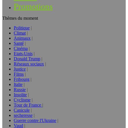
Promotions
Thèmes du moment
Politique
Climat
Animaux
Santé
Cinéma
Etats-Unis
Donald Trump
Réseaux sociaux
Justice
Films
Fribourg
Italie
Russie
Insolite
Cyclisme
Tour de France
Canicule
secheresse
Guerre contre l'Ukraine
Vaud