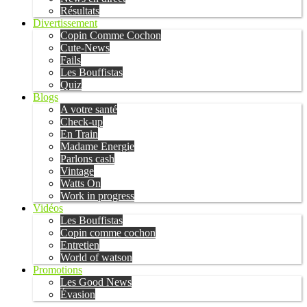
Résultats
Divertissement
Copin Comme Cochon
Cute-News
Fails
Les Bouffistas
Quiz
Blogs
A votre santé
Check-up
En Train
Madame Energie
Parlons cash
Vintage
Watts On
Work in progress
Vidéos
Les Bouffistas
Copin comme cochon
Entretien
World of watson
Promotions
Les Good News
Évasion