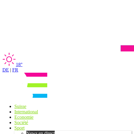
18°
DE
|
FR
Suisse
International
Economie
Société
Sport
News en direct