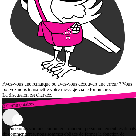
Avez-vous une remarque ou avez-vous découvert une erreur ? Vous
pouvez nous transmettre votre message via le formulaire.
La discussion est chargée...
0 Commentaires
Connexion
Comme nous voulons continuer à modérer personnellement les débats
de commentaires, nous sommes obligés de fermer la fonction de