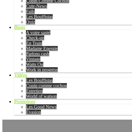
Copin Comme Cochon
Cute-News
Fails
Les Bouffistas
Quiz
Blogs
A votre santé
Check-up
En Train
Madame Energie
Parlons cash
Vintage
Watts On
Work in progress
Vidéos
Les Bouffistas
Copin comme cochon
Entretien
World of watson
Promotions
Les Good News
Évasion