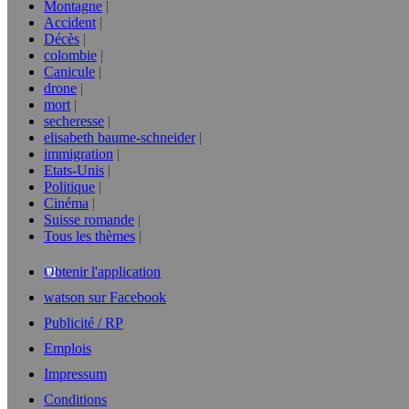
Montagne
Accident
Décès
colombie
Canicule
drone
mort
secheresse
elisabeth baume-schneider
immigration
Etats-Unis
Politique
Cinéma
Suisse romande
Tous les thèmes
Obtenir l'application
watson sur Facebook
Publicité / RP
Emplois
Impressum
Conditions