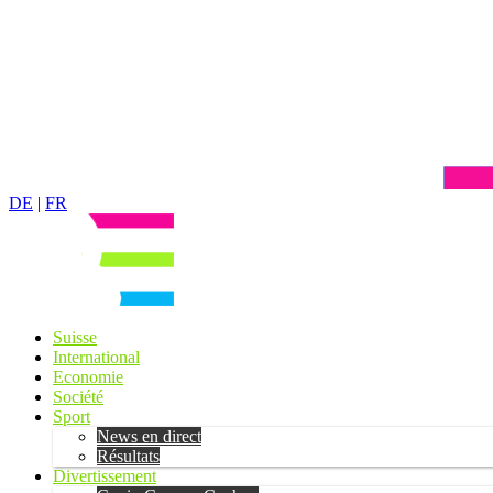
DE
|
FR
Suisse
International
Economie
Société
Sport
News en direct
Résultats
Divertissement