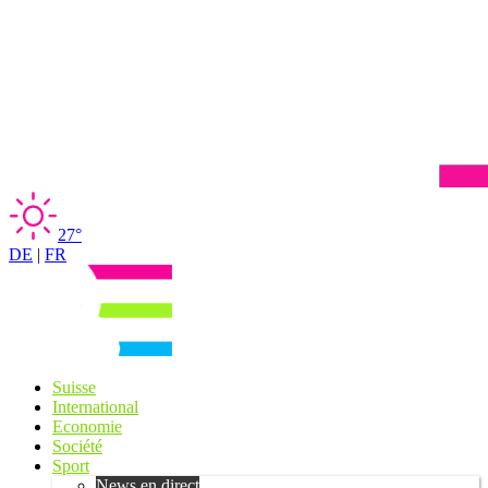
27°
DE
|
FR
Suisse
International
Economie
Société
Sport
News en direct