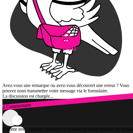
Avez-vous une remarque ou avez-vous découvert une erreur ? Vous
pouvez nous transmettre votre message via le formulaire.
La discussion est chargée...
1 Commentaire
Connexion
Comme nous voulons continuer à modérer personnellement les débats