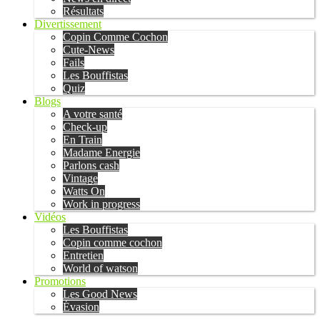
Résultats
Divertissement
Copin Comme Cochon
Cute-News
Fails
Les Bouffistas
Quiz
Blogs
A votre santé
Check-up
En Train
Madame Energie
Parlons cash
Vintage
Watts On
Work in progress
Vidéos
Les Bouffistas
Copin comme cochon
Entretien
World of watson
Promotions
Les Good News
Évasion