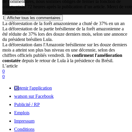
de commentaires, nous sommes obligés de fermer la fonction de
commentaire 72 heures après la publication d’un article. Merci de vot
compréhension!
1
Afficher tous les commentaires
La déforestation de la forêt amazonienne a chuté de 37% en un an
La déforestation de la partie brésilienne de la forêt amazonienne a
été réduite de 37% lors des douze derniers mois, selon une annonce
du président brésilien Lula.
La déforestation dans l'Amazonie brésilienne sur les douze derniers
mois a atteint son plus bas niveau en une décennie, selon des
chiffres officiels publiés vendredi. Ils
confirment l'amélioration
constatée
depuis le retour de Lula à la présidence du Brésil.
L’article
0
0
Obtenir l'application
watson sur Facebook
Publicité / RP
Emplois
Impressum
Conditions