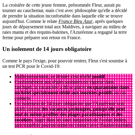
La croisière de cette jeune femme, prénommée Fleur, aurait pu
tourner au cauchemar, mais c'est avec philosophie qu'elle a décidé
de prendre la situation inconfortable dans laquelle elle se trouve
aujourd'hui. Comme le relate
France Bleu Azur
, après quelques
jours de dépaysement total aux Maldives, à naviguer au milieu de
raies manta et des requins-baleines, l'Azuréenne a regagné la terre
ferme pour préparer son retour en France.
Un isolement de 14 jours obligatoire
Comme le pays l'exige, pour pouvoir rentrer, Fleur s'est soumise à
un test PCR pour le Covid-19:
Malheureusement, ce dernier s'est révélé
positif
;
Conformément aux règles sanitaires en vigueur dans
l'archipel, la vacancière a dû se placer
en quarantaine dans
un hôtel spécialement dédié aux touristes positifs
ou cas
contacts;
Un isolement de 14 jours obligatoire que l'Azuréenne voit
plutôt comme
des vacances prolongées, puisqu'elle peut
tout de même profiter des plages paradisiaques et des
cocotiers
, nager dans les eaux turquoises de l'océan Indien,
sans toutefois pouvoir entrer en contact avec d'autres touristes.