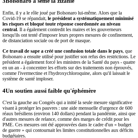
Bolsonaro
a semé la zizanie
Enfin, il y a le rôle joué par Bolsonaro lui-même. Alors que la
Covid-19 se répandait,
le président a systématiquement minimisé
les risques et bloqué toute réponse coordonnée au niveau
central
. Il a également contredit les maires et les gouverneurs
lorsqu'ils ont tenté d'imposer leurs propres mesures de confinement,
de distanciation sociale ou de port de masque.
Ce travail de sape a créé une confusion totale dans le pays
, que
Bolsonaro a ensuite utilisé pour justifier son refus des restrictions. Le
président a également forcé les ministres de la Santé du pays - quatre
en un an - à concentrer les efforts sur des traitements non éprouvés,
comme l'ivermectine et l'hydroxychloroquine, alors qu'il laissait le
système de santé imploser.
Un soutien aussi faible qu'
éphémère
C'est la gauche au Congrès qui a initié la seule mesure significative
visant à protéger les pauvres : une aide mensuelle d'urgence de 600
réaux brésiliens (environ 140 dollars) pendant la pandémie, ainsi que
d'autres mesures de relance, comme des marges de crédit pour les
PME. Ces mesures ont été approuvées dans le cadre d'un « budget
de guerre » qui contournait les limites constitutionnelles aux déficits
budgétaires.