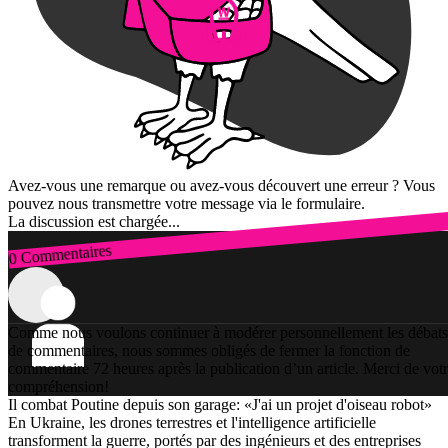
Avez-vous une remarque ou avez-vous découvert une erreur ? Vous
pouvez nous transmettre votre message via le formulaire.
La discussion est chargée...
0 Commentaires
Connexion
Comme nous voulons continuer à modérer personnellement les débats
de commentaires, nous sommes obligés de fermer la fonction de
commentaire 72 heures après la publication d’un article. Merci de vot
compréhension!
Il combat Poutine depuis son garage: «J'ai un projet d'oiseau robot»
En Ukraine, les drones terrestres et l'intelligence artificielle
transforment la guerre, portés par des ingénieurs et des entreprises