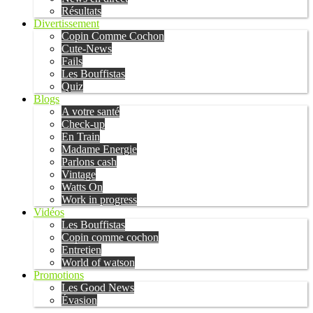
Résultats
Divertissement
Copin Comme Cochon
Cute-News
Fails
Les Bouffistas
Quiz
Blogs
A votre santé
Check-up
En Train
Madame Energie
Parlons cash
Vintage
Watts On
Work in progress
Vidéos
Les Bouffistas
Copin comme cochon
Entretien
World of watson
Promotions
Les Good News
Évasion