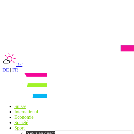
19°
DE
|
FR
Suisse
International
Economie
Société
Sport
News en direct