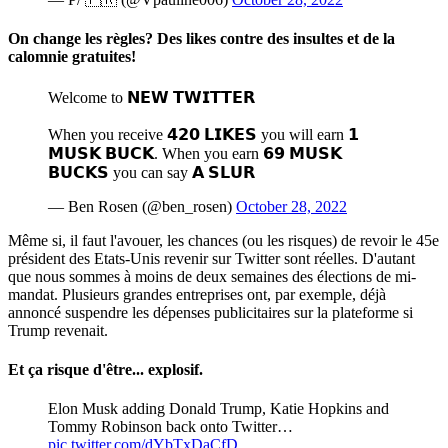
On change les règles? Des likes contre des insultes et de la
calomnie gratuites!
Welcome to 𝗡𝗘𝗪 𝗧𝗪𝗜𝗧𝗧𝗘𝗥
When you receive 𝟰𝟮𝟬 𝗟𝗜𝗞𝗘𝗦 you will earn 𝟭
𝗠𝗨𝗦𝗞 𝗕𝗨𝗖𝗞. When you earn 𝟲𝟵 𝗠𝗨𝗦𝗞
𝗕𝗨𝗖𝗞𝗦 you can say 𝗔 𝗦𝗟𝗨𝗥
— Ben Rosen (@ben_rosen)
October 28, 2022
Même si, il faut l'avouer, les chances (ou les risques) de revoir le 45e
président des Etats-Unis revenir sur Twitter sont réelles. D'autant
que nous sommes à moins de deux semaines des élections de mi-
mandat. Plusieurs grandes entreprises ont, par exemple, déjà
annoncé suspendre les dépenses publicitaires sur la plateforme si
Trump revenait.
Et ça risque d'être... explosif.
Elon Musk adding Donald Trump, Katie Hopkins and
Tommy Robinson back onto Twitter…
pic.twitter.com/dYbTxDaCfD