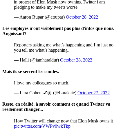
in protest of Elon Musk now owning Twitter i am
pledging to make my tweets worse
— Aaron Rupar (@atrupar)
October 28, 2022
Les employés n'ont visiblement pas plus d'infos que nous.
Angoissant?
Reporters asking me what’s happening and I’m just no,
you tell me what’s happening.
— Halli (@iamharaldur)
October 28, 2022
Mais ils se serrent les coudes.
I love my colleagues so much.
— Lara Cohen 💅🏼 (@Larakate)
October 27, 2022
Reste, en réalité, à savoir comment et quand Twitter va
réellement changer...
How Twitter will change now that Elon Musk owns it
pic.twitter.com/VWPv0wkTkp