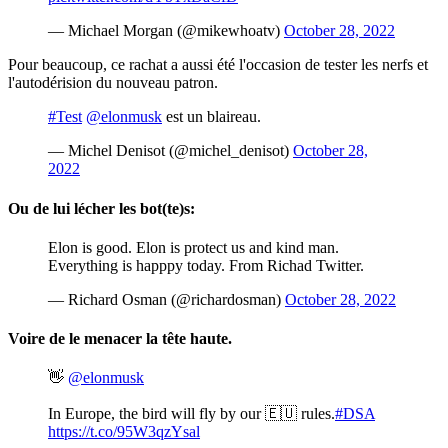
— Michael Morgan (@mikewhoatv)
October 28, 2022
Pour beaucoup, ce rachat a aussi été l'occasion de tester les nerfs et
l'autodérision du nouveau patron.
#Test
@elonmusk
est un blaireau.
— Michel Denisot (@michel_denisot)
October 28,
2022
Ou de lui lécher les bot(te)s:
Elon is good. Elon is protect us and kind man.
Everything is happpy today. From Richad Twitter.
— Richard Osman (@richardosman)
October 28, 2022
Voire de le menacer la tête haute.
👋
@elonmusk
In Europe, the bird will fly by our 🇪🇺 rules.
#DSA
https://t.co/95W3qzYsal