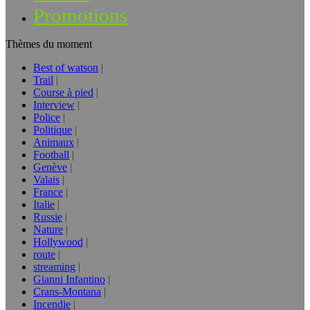
Promotions
Thèmes du moment
Best of watson
Trail
Course à pied
Interview
Police
Politique
Animaux
Football
Genève
Valais
France
Italie
Russie
Nature
Hollywood
route
streaming
Gianni Infantino
Crans-Montana
Incendie