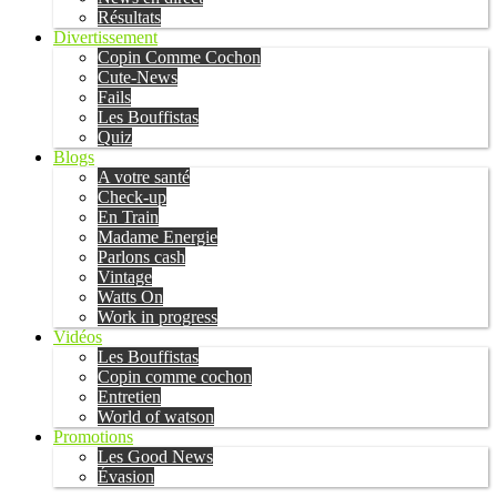
Résultats
Divertissement
Copin Comme Cochon
Cute-News
Fails
Les Bouffistas
Quiz
Blogs
A votre santé
Check-up
En Train
Madame Energie
Parlons cash
Vintage
Watts On
Work in progress
Vidéos
Les Bouffistas
Copin comme cochon
Entretien
World of watson
Promotions
Les Good News
Évasion