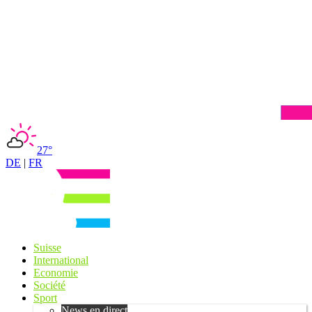
27°
DE
|
FR
Suisse
International
Economie
Société
Sport
News en direct