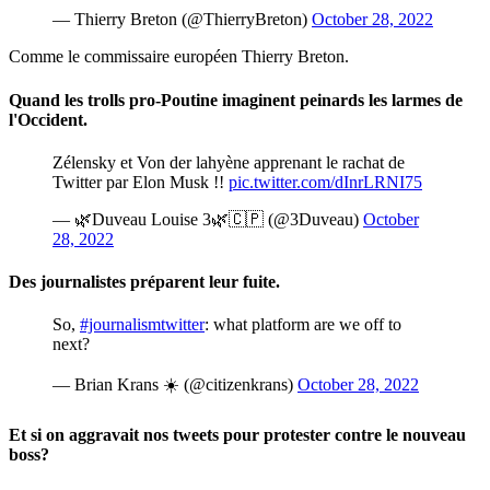
— Thierry Breton (@ThierryBreton)
October 28, 2022
Comme le commissaire européen Thierry Breton.
Quand les trolls pro-Poutine imaginent peinards les larmes de
l'Occident.
Zélensky et Von der lahyène apprenant le rachat de
Twitter par Elon Musk !!
pic.twitter.com/dInrLRNI75
— 🌿Duveau Louise 3🌿🇨🇵 (@3Duveau)
October
28, 2022
Des journalistes préparent leur fuite.
So,
#journalismtwitter
: what platform are we off to
next?
— Brian Krans ☀️ (@citizenkrans)
October 28, 2022
Et si on aggravait nos tweets pour protester contre le nouveau
boss?