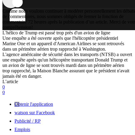
Comme nous voulons continuer à modérer personnellement les débats
de commentaires, nous sommes obligés de fermer la fonction de
commentaire 72 heures après la publication d’un article. Merci de vot
compréhension!
L'hélico de Trump est passé trop près d'un avion de ligne
Une enquête a été ouverte après que l'hélicoptère présidentiel
Marine One et un appareil d'American Airlines se sont retrouvés
dans un périmètre aérien trop rapproché à Washington.
L'agence américaine de sécurité dans les transports (NTSB) a ouvert
une enquête après qu'un hélicoptère transportant Donald Trump et
un avion de ligne se sont trouvés mardi dans un périmètre aérien
trop rapproché, la Maison Blanche assurant que le président n'avait
jamais été en danger.
L’article
0
0
Obtenir l'application
watson sur Facebook
Publicité / RP
Emplois