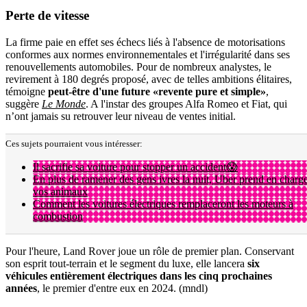
Perte de
vitesse
La firme paie en effet ses échecs liés à l'absence de motorisations
conformes aux normes environnementales et l'irrégularité dans ses
renouvellements automobiles. Pour de nombreux analystes, le
revirement à 180 degrés proposé, avec de telles ambitions élitaires,
témoigne
peut-être d'une future «revente pure et simple»
,
suggère
Le Monde
. A l'instar des groupes Alfa Romeo et Fiat, qui
n’ont jamais su retrouver leur niveau de ventes initial.
Ces sujets pourraient vous intéresser:
Il sacrifie sa voiture pour stopper un accident😱
En plus de ramener des gens ivres la nuit, Uber prend en charg
vos animaux
Comment les voitures électriques remplaceront les moteurs à
combustion
Pour l'heure, Land Rover joue un rôle de premier plan. Conservant
son esprit tout-terrain et le segment du luxe, elle lancera
six
véhicules entièrement électriques dans les cinq prochaines
années
, le premier d'entre eux en 2024. (mndl)