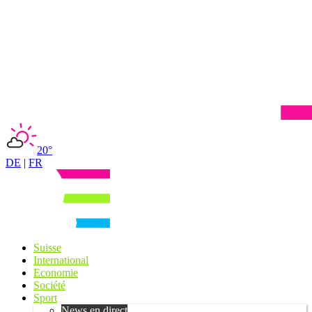
20°
DE
|
FR
Suisse
International
Economie
Société
Sport
News en direct