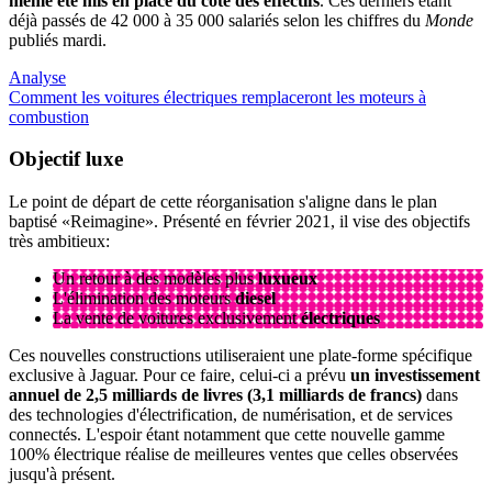
même été mis en place du côté des effectifs
. Ces derniers étant
déjà passés de 42 000 à 35 000 salariés selon les chiffres du
Monde
publiés mardi.
Analyse
Comment les voitures électriques remplaceront les moteurs à
combustion
Objectif
luxe
Le point de départ de cette réorganisation s'aligne dans le plan
baptisé «Reimagine». Présenté en février 2021, il vise des objectifs
très ambitieux:
Un retour à des modèles plus
luxueux
L'élimination des moteurs
diesel
La vente de voitures exclusivement
électriques
Ces nouvelles constructions utiliseraient une plate-forme spécifique
exclusive à Jaguar. Pour ce faire, celui-ci a prévu
un investissement
annuel de 2,5 milliards de livres (3,1 milliards de francs)
dans
des technologies d'électrification, de numérisation, et de services
connectés. L'espoir étant notamment que cette nouvelle gamme
100% électrique réalise de meilleures ventes que celles observées
jusqu'à présent.