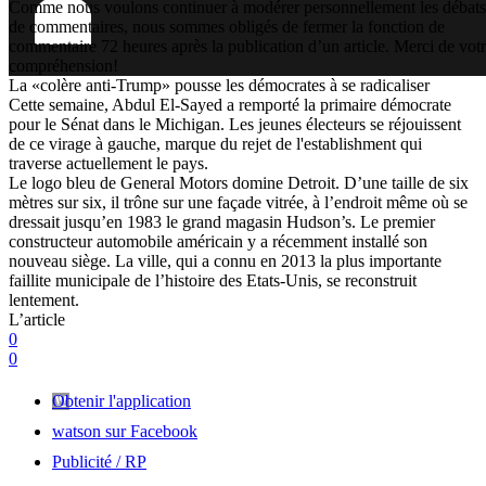
Comme nous voulons continuer à modérer personnellement les débats
de commentaires, nous sommes obligés de fermer la fonction de
commentaire 72 heures après la publication d’un article. Merci de vot
compréhension!
La «colère anti-Trump» pousse les démocrates à se radicaliser
Cette semaine, Abdul El-Sayed a remporté la primaire démocrate
pour le Sénat dans le Michigan. Les jeunes électeurs se réjouissent
de ce virage à gauche, marque du rejet de l'establishment qui
traverse actuellement le pays.
Le logo bleu de General Motors domine Detroit. D’une taille de six
mètres sur six, il trône sur une façade vitrée, à l’endroit même où se
dressait jusqu’en 1983 le grand magasin Hudson’s. Le premier
constructeur automobile américain y a récemment installé son
nouveau siège. La ville, qui a connu en 2013 la plus importante
faillite municipale de l’histoire des Etats-Unis, se reconstruit
lentement.
L’article
0
0
Obtenir l'application
watson sur Facebook
Publicité / RP