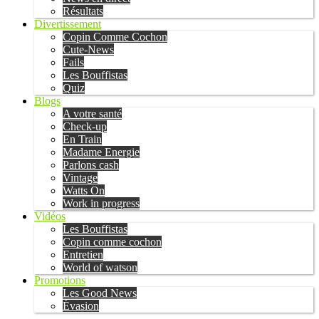
Résultats
Divertissement
Copin Comme Cochon
Cute-News
Fails
Les Bouffistas
Quiz
Blogs
A votre santé
Check-up
En Train
Madame Energie
Parlons cash
Vintage
Watts On
Work in progress
Vidéos
Les Bouffistas
Copin comme cochon
Entretien
World of watson
Promotions
Les Good News
Évasion