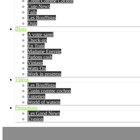
Copin Comme Cochon
Cute-News
Fails
Les Bouffistas
Quiz
Blogs
A votre santé
Check-up
En Train
Madame Energie
Parlons cash
Vintage
Watts On
Work in progress
Vidéos
Les Bouffistas
Copin comme cochon
Entretien
World of watson
Promotions
Les Good News
Évasion