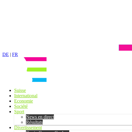
DE
|
FR
Suisse
International
Economie
Société
Sport
News en direct
Résultats
Divertissement