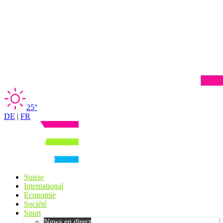
25°
DE
|
FR
Suisse
International
Economie
Société
Sport
News en direct