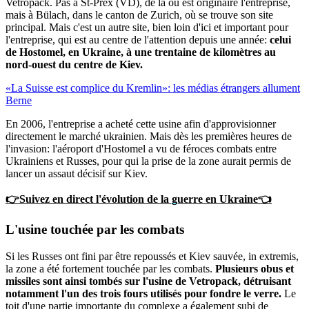
Vetropack. Pas à St-Prex (VD), de là où est originaire l'entreprise,
mais à Bülach, dans le canton de Zurich, où se trouve son site
principal. Mais c'est un autre site, bien loin d'ici et important pour
l'entreprise, qui est au centre de l'attention depuis une année:
celui
de Hostomel, en Ukraine, à une trentaine de kilomètres au
nord-ouest du centre de Kiev.
«La Suisse est complice du Kremlin»: les médias étrangers allument
Berne
En 2006, l'entreprise a acheté cette usine afin d'approvisionner
directement le marché ukrainien. Mais dès les premières heures de
l'invasion: l'aéroport d'Hostomel a vu de féroces combats entre
Ukrainiens et Russes, pour qui la prise de la zone aurait permis de
lancer un assaut décisif sur Kiev.
👉Suivez en direct l'évolution de la guerre en Ukraine👈
L'usine touchée par les combats
Si les Russes ont fini par être repoussés et Kiev sauvée, in extremis,
la zone a été fortement touchée par les combats.
Plusieurs obus et
missiles sont ainsi tombés sur l'usine de Vetropack, détruisant
notamment l'un des trois fours utilisés pour fondre le verre.
Le
toit d'une partie importante du complexe a également subi de