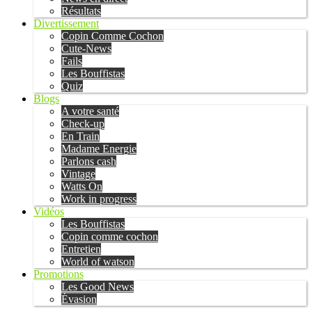
Résultats
Divertissement
Copin Comme Cochon
Cute-News
Fails
Les Bouffistas
Quiz
Blogs
A votre santé
Check-up
En Train
Madame Energie
Parlons cash
Vintage
Watts On
Work in progress
Vidéos
Les Bouffistas
Copin comme cochon
Entretien
World of watson
Promotions
Les Good News
Évasion