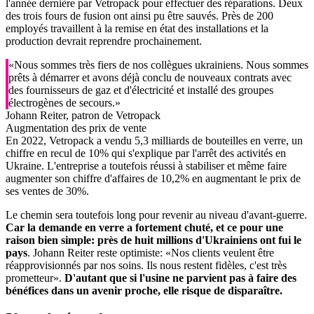
l'année dernière par Vetropack pour effectuer des réparations. Deux
des trois fours de fusion ont ainsi pu être sauvés. Près de 200
employés travaillent à la remise en état des installations et la
production devrait reprendre prochainement.
«Nous sommes très fiers de nos collègues ukrainiens. Nous sommes
prêts à démarrer et avons déjà conclu de nouveaux contrats avec
des fournisseurs de gaz et d'électricité et installé des groupes
électrogènes de secours.»
Johann Reiter, patron de Vetropack
Augmentation des prix de vente
En 2022, Vetropack a vendu 5,3 milliards de bouteilles en verre, un
chiffre en recul de 10% qui s'explique par l'arrêt des activités en
Ukraine. L'entreprise a toutefois réussi à stabiliser et même faire
augmenter son chiffre d'affaires de 10,2% en augmentant le prix de
ses ventes de 30%.
Le chemin sera toutefois long pour revenir au niveau d'avant-guerre.
Car la demande en verre a fortement chuté, et ce pour une
raison bien simple: près de huit millions d'Ukrainiens ont fui le
pays
. Johann Reiter reste optimiste: «Nos clients veulent être
réapprovisionnés par nos soins. Ils nous restent fidèles, c'est très
prometteur».
D'autant que si l'usine ne parvient pas à faire des
bénéfices dans un avenir proche, elle risque de disparaître.