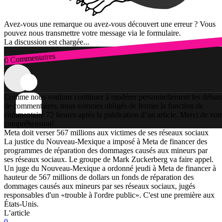
Avez-vous une remarque ou avez-vous découvert une erreur ? Vous
pouvez nous transmettre votre message via le formulaire.
La discussion est chargée...
0 Commentaires
Connexion
Comme nous voulons continuer à modérer personnellement les débats
de commentaires, nous sommes obligés de fermer la fonction de
commentaire 72 heures après la publication d’un article. Merci de vot
compréhension!
Meta doit verser 567 millions aux victimes de ses réseaux sociaux
La justice du Nouveau-Mexique a imposé à Meta de financer des
programmes de réparation des dommages causés aux mineurs par
ses réseaux sociaux. Le groupe de Mark Zuckerberg va faire appel.
Un juge du Nouveau-Mexique a ordonné jeudi à Meta de financer à
hauteur de 567 millions de dollars un fonds de réparation des
dommages causés aux mineurs par ses réseaux sociaux, jugés
responsables d'un «trouble à l'ordre public». C'est une première aux
États-Unis.
L’article
0