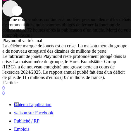
Comme nous voulons continuer à modérer personnellement les débats
de commentaires, nous sommes obligés de fermer la fonction de
commentaire 72 heures après la publication d’un article. Merci de vot
compréhension!
Playmobil va très mal
La célèbre marque de jouets est en crise. La maison mère du groupe
a de nouveau enregistré des dizaines de millions de perte.
Le fabricant de jouets Playmobil reste profondément plongé dans la
crise. La maison mère du groupe, le Horst Brandstätter Group
(HBG), a de nouveau enregistré une grosse perte au cours de
l'exercice 2024/2025. Le rapport annuel publié fait état d'un déficit
de plus de 115 millions d'euros (107 millions de francs).
L’article
0
0
Obtenir l'application
watson sur Facebook
Publicité / RP
Emplois