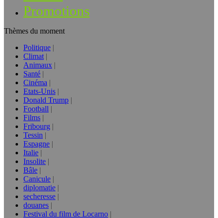
Promotions
Thèmes du moment
Politique
Climat
Animaux
Santé
Cinéma
Etats-Unis
Donald Trump
Football
Films
Fribourg
Tessin
Espagne
Italie
Insolite
Bâle
Canicule
diplomatie
secheresse
douanes
Festival du film de Locarno