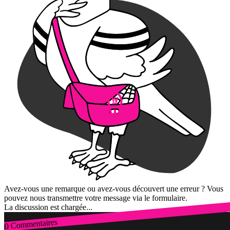
Avez-vous une remarque ou avez-vous découvert une erreur ? Vous
pouvez nous transmettre votre message via le formulaire.
La discussion est chargée...
0 Commentaires
Connexion