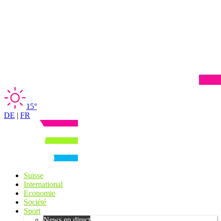
15°
DE
|
FR
Suisse
International
Economie
Société
Sport
News en direct