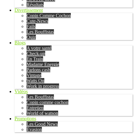
Résultats
Divertissement
Copin Comme Cochon
Cute-News
Fails
Les Bouffistas
Quiz
Blogs
A votre santé
Check-up
En Train
Madame Energie
Parlons cash
Vintage
Watts On
Work in progress
Vidéos
Les Bouffistas
Copin comme cochon
Entretien
World of watson
Promotions
Les Good News
Évasion