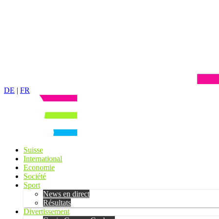
DE
|
FR
Suisse
International
Economie
Société
Sport
News en direct
Résultats
Divertissement