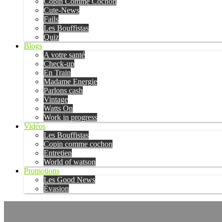
Copin Comme Cochon
Cute-News
Fails
Les Bouffistas
Quiz
Blogs
A votre santé
Check-up
En Train
Madame Energie
Parlons cash
Vintage
Watts On
Work in progress
Vidéos
Les Bouffistas
Copin comme cochon
Entretien
World of watson
Promotions
Les Good News
Évasion