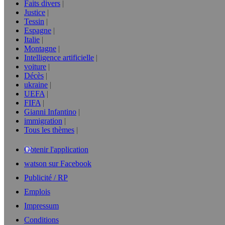
Faits divers
Justice
Tessin
Espagne
Italie
Montagne
Intelligence artificielle
voiture
Décès
ukraine
UEFA
FIFA
Gianni Infantino
immigration
Tous les thèmes
Obtenir l'application
watson sur Facebook
Publicité / RP
Emplois
Impressum
Conditions