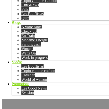
Copin Comme Cochon
Cute-News
Fails
Les Bouffistas
Quiz
Blogs
A votre santé
Check-up
En Train
Madame Energie
Parlons cash
Vintage
Watts On
Work in progress
Vidéos
Les Bouffistas
Copin comme cochon
Entretien
World of watson
Promotions
Les Good News
Évasion