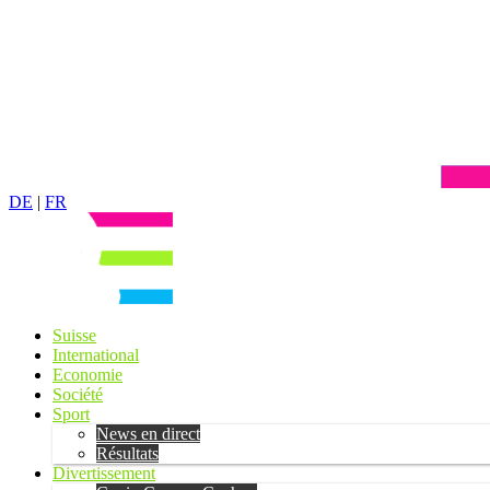
DE
|
FR
Suisse
International
Economie
Société
Sport
News en direct
Résultats
Divertissement