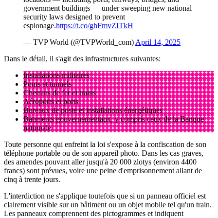
government buildings — under sweeping new national
security laws designed to prevent
espionage.
https://t.co/ghFmvZITkH
— TVP World (@TVPWorld_com)
April 14, 2025
Dans le détail, il s'agit des infrastructures suivantes:
Installations militaires
Ponts et tunnels
Chemins de fer et trains
Aéroports et ports
Bureaux de poste et installations énergétiques
Bâtiments gouvernementaux, y compris ceux de la Banque
nationale
Toute personne qui enfreint la loi s'expose à la confiscation de son
téléphone portable ou de son appareil photo. Dans les cas graves,
des amendes pouvant aller jusqu'à 20 000 zlotys (environ 4400
francs) sont prévues, voire une peine d'emprisonnement allant de
cinq à trente jours.
L'interdiction ne s'applique toutefois que si un panneau officiel est
clairement visible sur un bâtiment ou un objet mobile tel qu'un train.
Les panneaux comprennent des pictogrammes et indiquent