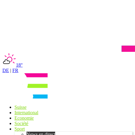
18°
DE
|
FR
Suisse
International
Economie
Société
Sport
News en direct