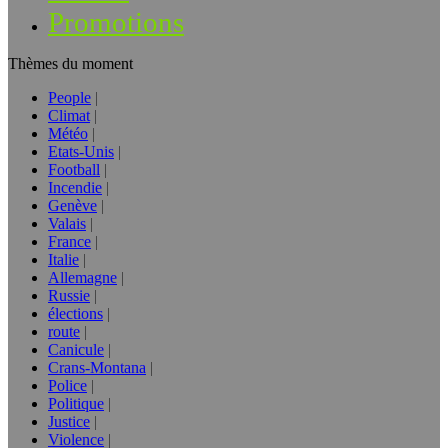
Promotions
Thèmes du moment
People
Climat
Météo
Etats-Unis
Football
Incendie
Genève
Valais
France
Italie
Allemagne
Russie
élections
route
Canicule
Crans-Montana
Police
Politique
Justice
Violence