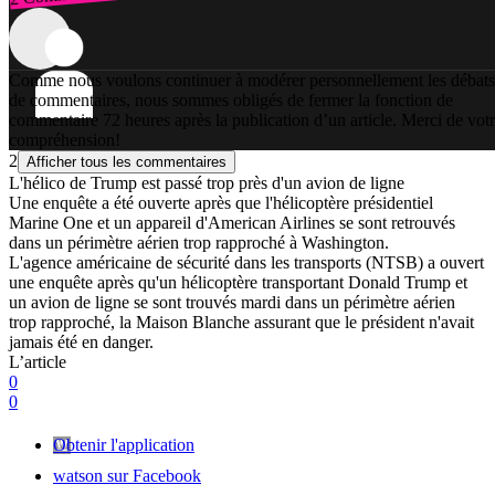
Comme nous voulons continuer à modérer personnellement les débats
de commentaires, nous sommes obligés de fermer la fonction de
commentaire 72 heures après la publication d’un article. Merci de vot
compréhension!
2
Afficher tous les commentaires
L'hélico de Trump est passé trop près d'un avion de ligne
Une enquête a été ouverte après que l'hélicoptère présidentiel
Marine One et un appareil d'American Airlines se sont retrouvés
dans un périmètre aérien trop rapproché à Washington.
L'agence américaine de sécurité dans les transports (NTSB) a ouvert
une enquête après qu'un hélicoptère transportant Donald Trump et
un avion de ligne se sont trouvés mardi dans un périmètre aérien
trop rapproché, la Maison Blanche assurant que le président n'avait
jamais été en danger.
L’article
0
0
Obtenir l'application
watson sur Facebook