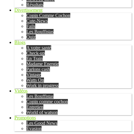
Résultats
Divertissement
Copin Comme Cochon
Cute-News
Fails
Les Bouffistas
Quiz
Blogs
A votre santé
Check-up
En Train
Madame Energie
Parlons cash
Vintage
Watts On
Work in progress
Vidéos
Les Bouffistas
Copin comme cochon
Entretien
World of watson
Promotions
Les Good News
Évasion