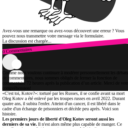
Avez-vous une remarque ou avez-vous découvert une erreur ? Vous
pouvez nous transmettre votre message via le formulaire.
La discussion est chargée...
0 Commentaires
Connexion
Comme nous voulons continuer à modérer personnellement les débats
de commentaires, nous sommes obligés de fermer la fonction de
commentaire 72 heures après la publication d’un article. Merci de vot
compréhension!
«C'est toi, Kotov?»: torturé par les Russes, il se confie avant sa mort
Oleg Kotov a été enlevé par les troupes russes en avril 2022. Durant
quatre ans, il subira l'enfer. Atteint d'un cancer, il est libéré dans le
cadre d'un échange de prisonniers et décède peu après. Voici son
histoire.
Les premiers jours de liberté d'Oleg Kotov seront aussi les
derniers de sa vie.
Il n'est alors même plus capable de manger. Ce