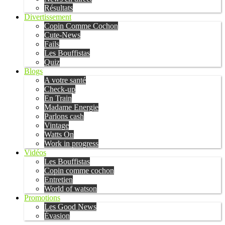
Résultats
Divertissement
Copin Comme Cochon
Cute-News
Fails
Les Bouffistas
Quiz
Blogs
A votre santé
Check-up
En Train
Madame Energie
Parlons cash
Vintage
Watts On
Work in progress
Vidéos
Les Bouffistas
Copin comme cochon
Entretien
World of watson
Promotions
Les Good News
Évasion