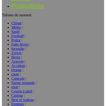
Promotions
Thèmes du moment
Climat
Météo
Santé
Football
Police
Faits divers
Incendie
Zurich
Berne
Argovie
Accident
Drame
route
Canicule
Suisse romande
mort
Course à pied
Cinéma
Best of watson
Femmes