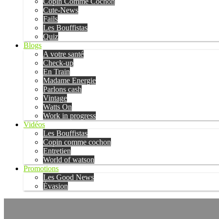
Copin Comme Cochon
Cute-News
Fails
Les Bouffistas
Quiz
Blogs
A votre santé
Check-up
En Train
Madame Energie
Parlons cash
Vintage
Watts On
Work in progress
Vidéos
Les Bouffistas
Copin comme cochon
Entretien
World of watson
Promotions
Les Good News
Évasion