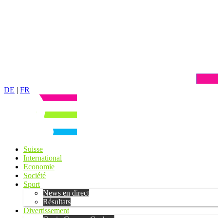
DE
|
FR
Suisse
International
Economie
Société
Sport
News en direct
Résultats
Divertissement