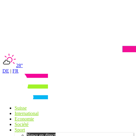
28°
DE
|
FR
Suisse
International
Economie
Société
Sport
News en direct