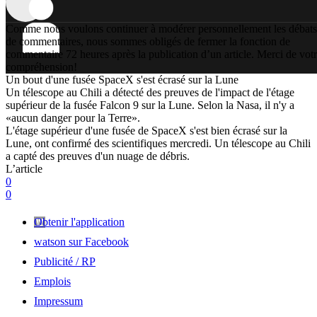
Comme nous voulons continuer à modérer personnellement les débats
de commentaires, nous sommes obligés de fermer la fonction de
commentaire 72 heures après la publication d’un article. Merci de vot
compréhension!
Un bout d'une fusée SpaceX s'est écrasé sur la Lune
Un télescope au Chili a détecté des preuves de l'impact de l'étage
supérieur de la fusée Falcon 9 sur la Lune. Selon la Nasa, il n'y a
«aucun danger pour la Terre».
L'étage supérieur d'une fusée de SpaceX s'est bien écrasé sur la
Lune, ont confirmé des scientifiques mercredi. Un télescope au Chili
a capté des preuves d'un nuage de débris.
L’article
0
0
Obtenir l'application
watson sur Facebook
Publicité / RP
Emplois
Impressum