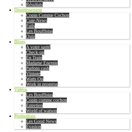
Résultats
Divertissement
Copin Comme Cochon
Cute-News
Fails
Les Bouffistas
Quiz
Blogs
A votre santé
Check-up
En Train
Madame Energie
Parlons cash
Vintage
Watts On
Work in progress
Vidéos
Les Bouffistas
Copin comme cochon
Entretien
World of watson
Promotions
Les Good News
Évasion