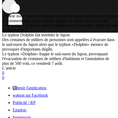
Comme nous voulons continuer à modérer personnellement les débats
de commentaires, nous sommes obligés de fermer la fonction de
commentaire 72 heures après la publication d’un article. Merci de vot
compréhension!
Le typhon Dolphin fait trembler le Japon
Des centaines de milliers de personnes sont appelées à évacuer dans
le sud-ouest du Japon alors que le typhon «Dolphin» menace de
provoquer d'importants dégâts.
Le typhon «Dolphin» frappe le sud-ouest du Japon, provoquant
l'évacuation de centaines de milliers d'habitants et l'annulation de
plus de 500 vols, ce vendredi 7 août.
L’article
0
0
Obtenir l'application
watson sur Facebook
Publicité / RP
Emplois
Impressum