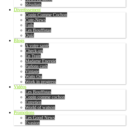
Résultats
Divertissement
Copin Comme Cochon
Cute-News
Fails
Les Bouffistas
Quiz
Blogs
A votre santé
Check-up
En Train
Madame Energie
Parlons cash
Vintage
Watts On
Work in progress
Vidéos
Les Bouffistas
Copin comme cochon
Entretien
World of watson
Promotions
Les Good News
Évasion