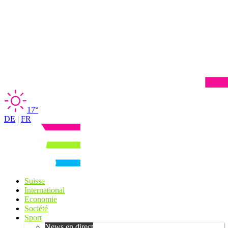
17°
DE
|
FR
Suisse
International
Economie
Société
Sport
News en direct