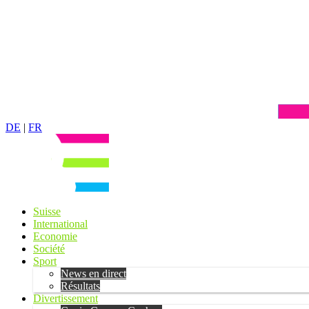
DE
|
FR
Suisse
International
Economie
Société
Sport
News en direct
Résultats
Divertissement