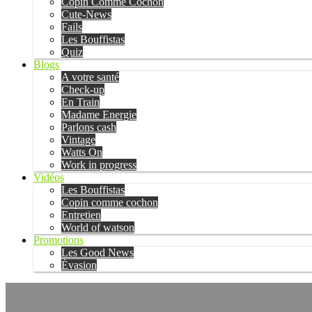
Copin Comme Cochon
Cute-News
Fails
Les Bouffistas
Quiz
Blogs
A votre santé
Check-up
En Train
Madame Energie
Parlons cash
Vintage
Watts On
Work in progress
Vidéos
Les Bouffistas
Copin comme cochon
Entretien
World of watson
Promotions
Les Good News
Évasion