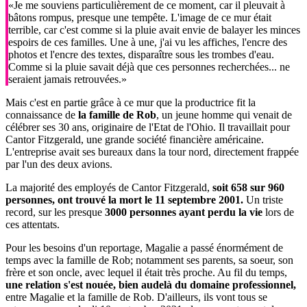
«Je me souviens particulièrement de ce moment, car il pleuvait à
bâtons rompus, presque une tempête. L'image de ce mur était
terrible, car c'est comme si la pluie avait envie de balayer les minces
espoirs de ces familles. Une à une, j'ai vu les affiches, l'encre des
photos et l'encre des textes, disparaître sous les trombes d'eau.
Comme si la pluie savait déjà que ces personnes recherchées... ne
seraient jamais retrouvées.»
Mais c'est en partie grâce à ce mur que la productrice fit la
connaissance de
la famille de Rob
, un jeune homme qui venait de
célébrer ses 30 ans, originaire de l'Etat de l'Ohio. Il travaillait pour
Cantor Fitzgerald, une grande société financière américaine.
L'entreprise avait ses bureaux dans la tour nord, directement frappée
par l'un des deux avions.
La majorité des employés de Cantor Fitzgerald,
soit 658 sur 960
personnes, ont trouvé la mort le 11 septembre 2001.
Un triste
record, sur les presque
3000 personnes
ayant perdu la vie
lors de
ces attentats.
Pour les besoins d'un reportage, Magalie a passé énormément de
temps avec la famille de Rob; notamment ses parents, sa soeur, son
frère et son oncle, avec lequel il était très proche. Au fil du temps,
une relation s'est nouée, bien audelà du domaine professionnel,
entre Magalie et la famille de Rob. D'ailleurs, ils vont tous se