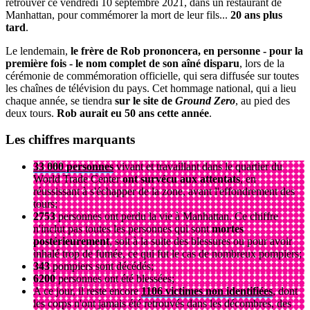
retrouver ce vendredi 10 septembre 2021, dans un restaurant de
Manhattan, pour commémorer la mort de leur fils...
20 ans plus
tard
.
Le lendemain,
le frère de Rob prononcera, en personne - pour la
première fois - le nom complet de son aîné disparu
, lors de la
cérémonie de commémoration officielle, qui sera diffusée sur toutes
les chaînes de télévision du pays. Cet hommage national, qui a lieu
chaque année, se tiendra
sur le site de
Ground Zero
, au pied des
deux tours.
Rob aurait eu 50 ans cette année
.
Les chiffres marquants
33 000 personnes
vivant et travaillant dans le quartier du
World Trade Center
ont survécu aux attentats
, en
réussissant à s'échapper de la zone, avant l'effondrement des
tours;
2753
personnes ont perdu la vie à Manhattan. Ce chiffre
n'inclut pas toutes les personnes qui sont
mortes
postérieurement
, soit à la suite des blessures ou pour avoir
inhalé trop de fumée, ce qui fut le cas de nombreux pompiers;
343
pompiers sont décédés;
6200
personnes ont été blessées;
A ce jour, il reste encore
1106 victimes non identifiées
, dont
les corps n'ont jamais été retrouvés dans les décombres, des