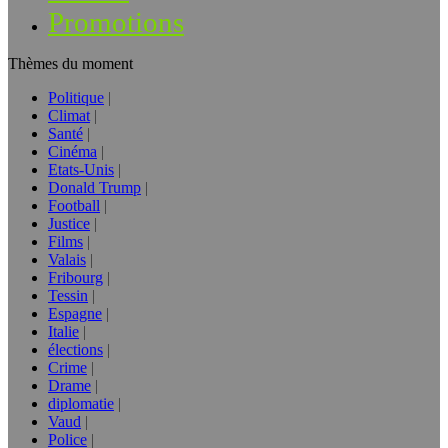
Promotions
Thèmes du moment
Politique
Climat
Santé
Cinéma
Etats-Unis
Donald Trump
Football
Justice
Films
Valais
Fribourg
Tessin
Espagne
Italie
élections
Crime
Drame
diplomatie
Vaud
Police