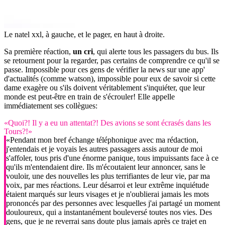
Le natel xxl, à gauche, et le pager, en haut à droite.
Sa première réaction,
un cri
, qui alerte tous les passagers du bus. Ils
se retournent pour la regarder, pas certains de comprendre ce qu'il se
passe. Impossible pour ces gens de vérifier la news sur une app'
d'actualités (comme watson), impossible pour eux de savoir si cette
dame exagère ou s'ils doivent véritablement s'inquiéter, que leur
monde est peut-être en train de s'écrouler! Elle appelle
immédiatement ses collègues:
«Quoi?! Il y a eu un attentat?! Des avions se sont écrasés dans les
Tours?!»
«Pendant mon bref échange téléphonique avec ma rédaction,
j'entendais et je voyais les autres passagers assis autour de moi
s'affoler, tous pris d'une énorme panique, tous impuissants face à ce
qu'ils m'entendaient dire. Ils m'écoutaient leur annoncer, sans le
vouloir, une des nouvelles les plus terrifiantes de leur vie, par ma
voix, par mes réactions. Leur désarroi et leur extrême inquiétude
étaient marqués sur leurs visages et je n'oublierai jamais les mots
prononcés par des personnes avec lesquelles j'ai partagé un moment
douloureux, qui a instantanément bouleversé toutes nos vies. Des
gens, que je ne reverrai sans doute plus jamais après ce trajet en