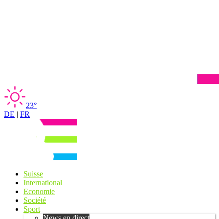
23°
DE
|
FR
Suisse
International
Economie
Société
Sport
News en direct