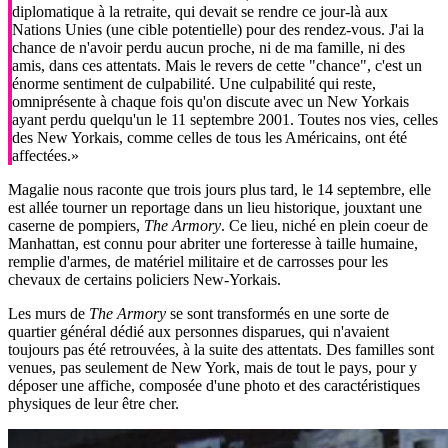
diplomatique à la retraite, qui devait se rendre ce jour-là aux
Nations Unies (une cible potentielle) pour des rendez-vous. J'ai la
chance de n'avoir perdu aucun proche, ni de ma famille, ni des
amis, dans ces attentats. Mais le revers de cette "chance", c'est un
énorme sentiment de culpabilité. Une culpabilité qui reste,
omniprésente à chaque fois qu'on discute avec un New Yorkais
ayant perdu quelqu'un le 11 septembre 2001. Toutes nos vies, celles
des New Yorkais, comme celles de tous les Américains, ont été
affectées.»
Magalie nous raconte que trois jours plus tard, le 14 septembre, elle
est allée tourner un reportage dans un lieu historique, jouxtant une
caserne de pompiers,
The Armory
. Ce lieu, niché en plein coeur de
Manhattan, est connu pour abriter une forteresse à taille humaine,
remplie d'armes, de matériel militaire et de carrosses pour les
chevaux de certains policiers New-Yorkais.
Les murs de
The Armory
se sont transformés en une sorte de
quartier général dédié aux personnes disparues, qui n'avaient
toujours pas été retrouvées, à la suite des attentats. Des familles sont
venues, pas seulement de New York, mais de tout le pays, pour y
déposer une affiche, composée d'une photo et des caractéristiques
physiques de leur être cher.