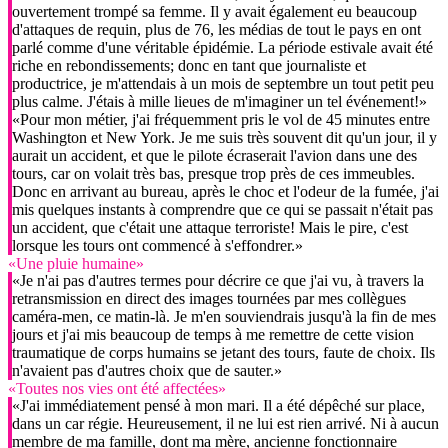
ouvertement trompé sa femme. Il y avait également eu beaucoup
d'attaques de requin, plus de 76, les médias de tout le pays en ont
parlé comme d'une véritable épidémie. La période estivale avait été
riche en rebondissements; donc en tant que journaliste et
productrice, je m'attendais à un mois de septembre un tout petit peu
plus calme. J'étais à mille lieues de m'imaginer un tel événement!»
«Pour mon métier, j'ai fréquemment pris le vol de 45 minutes entre
Washington et New York. Je me suis très souvent dit qu'un jour, il y
aurait un accident, et que le pilote écraserait l'avion dans une des
tours, car on volait très bas, presque trop près de ces immeubles.
Donc en arrivant au bureau, après le choc et l'odeur de la fumée, j'ai
mis quelques instants à comprendre que ce qui se passait n'était pas
un accident, que c'était une attaque terroriste! Mais le pire, c'est
lorsque les tours ont commencé à s'effondrer.»
«Une pluie humaine»
«Je n'ai pas d'autres termes pour décrire ce que j'ai vu, à travers la
retransmission en direct des images tournées par mes collègues
caméra-men, ce matin-là. Je m'en souviendrais jusqu'à la fin de mes
jours et j'ai mis beaucoup de temps à me remettre de cette vision
traumatique de corps humains se jetant des tours, faute de choix. Ils
n'avaient pas d'autres choix que de sauter.»
«Toutes nos vies ont été affectées»
«J'ai immédiatement pensé à mon mari. Il a été dépêché sur place,
dans un car régie. Heureusement, il ne lui est rien arrivé. Ni à aucun
membre de ma famille, dont ma mère, ancienne fonctionnaire