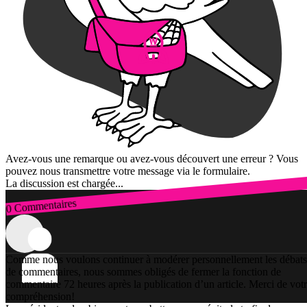
Avez-vous une remarque ou avez-vous découvert une erreur ? Vous
pouvez nous transmettre votre message via le formulaire.
La discussion est chargée...
0 Commentaires
Connexion
Comme nous voulons continuer à modérer personnellement les débats
de commentaires, nous sommes obligés de fermer la fonction de
commentaire 72 heures après la publication d’un article. Merci de vot
compréhension!