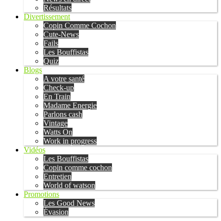
Résultats
Divertissement
Copin Comme Cochon
Cute-News
Fails
Les Bouffistas
Quiz
Blogs
A votre santé
Check-up
En Train
Madame Energie
Parlons cash
Vintage
Watts On
Work in progress
Vidéos
Les Bouffistas
Copin comme cochon
Entretien
World of watson
Promotions
Les Good News
Évasion