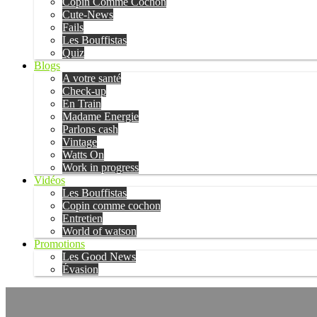
Copin Comme Cochon
Cute-News
Fails
Les Bouffistas
Quiz
Blogs
A votre santé
Check-up
En Train
Madame Energie
Parlons cash
Vintage
Watts On
Work in progress
Vidéos
Les Bouffistas
Copin comme cochon
Entretien
World of watson
Promotions
Les Good News
Évasion