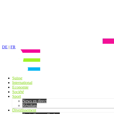
DE
|
FR
Suisse
International
Economie
Société
Sport
News en direct
Résultats
Divertissement