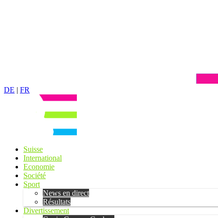
DE
|
FR
Suisse
International
Economie
Société
Sport
News en direct
Résultats
Divertissement