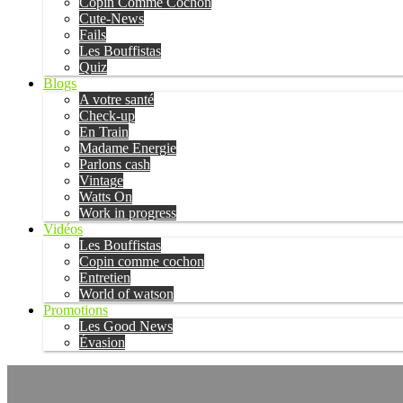
Copin Comme Cochon
Cute-News
Fails
Les Bouffistas
Quiz
Blogs
A votre santé
Check-up
En Train
Madame Energie
Parlons cash
Vintage
Watts On
Work in progress
Vidéos
Les Bouffistas
Copin comme cochon
Entretien
World of watson
Promotions
Les Good News
Évasion