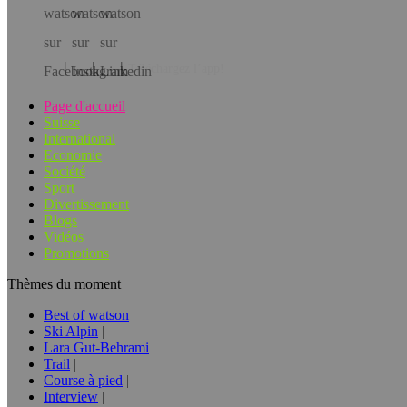
Téléchargez l’app!
Page d'accueil
Suisse
International
Economie
Société
Sport
Divertissement
Blogs
Vidéos
Promotions
Thèmes du moment
Best of watson
Ski Alpin
Lara Gut-Behrami
Trail
Course à pied
Interview