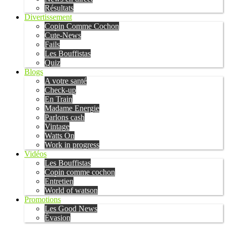
Résultats
Divertissement
Copin Comme Cochon
Cute-News
Fails
Les Bouffistas
Quiz
Blogs
A votre santé
Check-up
En Train
Madame Energie
Parlons cash
Vintage
Watts On
Work in progress
Vidéos
Les Bouffistas
Copin comme cochon
Entretien
World of watson
Promotions
Les Good News
Évasion