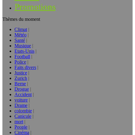
Promotions
Thèmes du moment
Climat
Météo
Santé
Musique
Etats-Unis
Football
Police
Faits divers
Justice
Zurich
Berne
Drogue
Accident
voiture
Drame
colombie
Canicule
mort
People
Cinéma