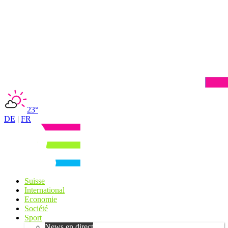
23°
DE
|
FR
Suisse
International
Economie
Société
Sport
News en direct