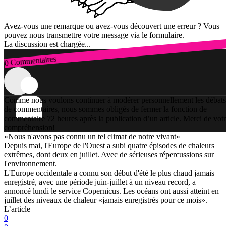
Avez-vous une remarque ou avez-vous découvert une erreur ? Vous
pouvez nous transmettre votre message via le formulaire.
La discussion est chargée...
0 Commentaires
Connexion
Comme nous voulons continuer à modérer personnellement les débats
de commentaires, nous sommes obligés de fermer la fonction de
commentaire 72 heures après la publication d’un article. Merci de vot
compréhension!
«Nous n'avons pas connu un tel climat de notre vivant»
Depuis mai, l'Europe de l'Ouest a subi quatre épisodes de chaleurs
extrêmes, dont deux en juillet. Avec de sérieuses répercussions sur
l'environnement.
L'Europe occidentale a connu son début d'été le plus chaud jamais
enregistré, avec une période juin-juillet à un niveau record, a
annoncé lundi le service Copernicus. Les océans ont aussi atteint en
juillet des niveaux de chaleur «jamais enregistrés pour ce mois».
L’article
0