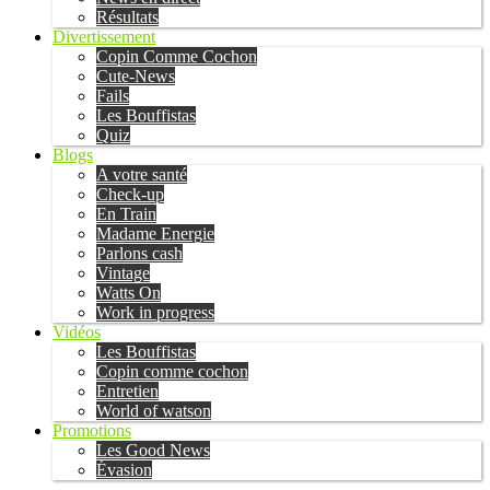
Résultats
Divertissement
Copin Comme Cochon
Cute-News
Fails
Les Bouffistas
Quiz
Blogs
A votre santé
Check-up
En Train
Madame Energie
Parlons cash
Vintage
Watts On
Work in progress
Vidéos
Les Bouffistas
Copin comme cochon
Entretien
World of watson
Promotions
Les Good News
Évasion