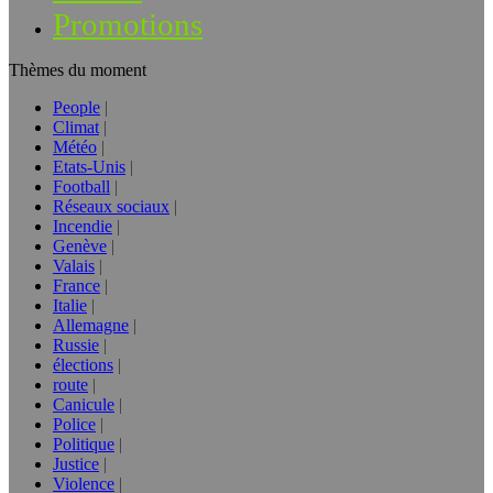
Promotions
Thèmes du moment
People
Climat
Météo
Etats-Unis
Football
Réseaux sociaux
Incendie
Genève
Valais
France
Italie
Allemagne
Russie
élections
route
Canicule
Police
Politique
Justice
Violence