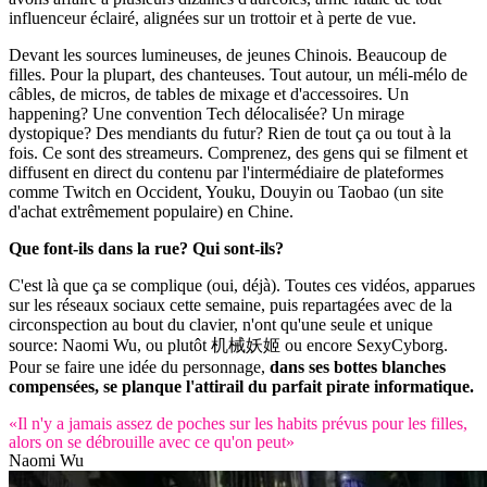
influenceur éclairé, alignées sur un trottoir et à perte de vue.
Devant les sources lumineuses, de jeunes Chinois. Beaucoup de
filles. Pour la plupart, des chanteuses. Tout autour, un méli-mélo de
câbles, de micros, de tables de mixage et d'accessoires. Un
happening? Une convention Tech délocalisée? Un mirage
dystopique? Des mendiants du futur? Rien de tout ça ou tout à la
fois. Ce sont des streameurs. Comprenez, des gens qui se filment et
diffusent en direct du contenu par l'intermédiaire de plateformes
comme Twitch en Occident, Youku, Douyin ou Taobao (un site
d'achat extrêmement populaire) en Chine.
Que font-ils dans la rue? Qui sont-ils?
C'est là que ça se complique (oui, déjà). Toutes ces vidéos, apparues
sur les réseaux sociaux cette semaine, puis repartagées avec de la
circonspection au bout du clavier, n'ont qu'une seule et unique
source: Naomi Wu, ou plutôt 机械妖姬 ou encore SexyCyborg.
Pour se faire une idée du personnage,
dans ses bottes blanches
compensées, se planque l'attirail du parfait pirate informatique.
«Il n'y a jamais assez de poches sur les habits prévus pour les filles,
alors on se débrouille avec ce qu'on peut»
Naomi Wu