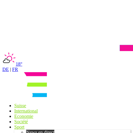
18°
DE
|
FR
Suisse
International
Economie
Société
Sport
News en direct