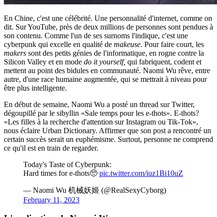
En Chine, c'est une célébrité. Une personnalité d'internet, comme on
dit. Sur YouTube, près de deux millions de personnes sont pendues à
son contenu. Comme l'un de ses surnoms l'indique, c'est une
cyberpunk qui excelle en qualité de
makeuse
. Pour faire court, les
makers
sont des petits génies de l'informatique, en rogne contre la
Silicon Valley et en mode
do it yourself,
qui fabriquent, codent et
mettent au point des bidules en communauté. Naomi Wu rêve, entre
autre, d'une race humaine augmentée, qui se mettrait à niveau pour
être plus intelligente.
En début de semaine, Naomi Wu a posté un thread sur Twitter,
dégoupillé par le sibyllin «Sale temps pour les e-thots». E-thots?
«Les filles à la recherche d'attention sur Instagram ou Tik-Tok»,
nous éclaire Urban Dictionary. Affirmer que son post a rencontré un
certain succès serait un euphémisme. Surtout, personne ne comprend
ce qu'il est en train de regarder.
Today's Taste of Cyberpunk:
Hard times for e-thots🥺
pic.twitter.com/iuz1Bi10uZ
— Naomi Wu 机械妖姬 (@RealSexyCyborg)
February 11, 2023