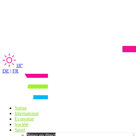
18°
DE
|
FR
Suisse
International
Economie
Société
Sport
News en direct