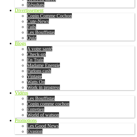
Résultats
Divertissement
Copin Comme Cochon
Cute-News
Fails
Les Bouffistas
Quiz
Blogs
A votre santé
Check-up
En Train
Madame Energie
Parlons cash
Vintage
Watts On
Work in progress
Vidéos
Les Bouffistas
Copin comme cochon
Entretien
World of watson
Promotions
Les Good News
Évasion