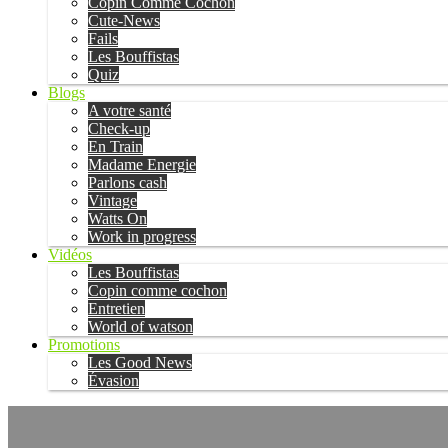
Copin Comme Cochon
Cute-News
Fails
Les Bouffistas
Quiz
Blogs
A votre santé
Check-up
En Train
Madame Energie
Parlons cash
Vintage
Watts On
Work in progress
Vidéos
Les Bouffistas
Copin comme cochon
Entretien
World of watson
Promotions
Les Good News
Évasion