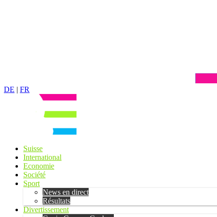
DE
|
FR
Suisse
International
Economie
Société
Sport
News en direct
Résultats
Divertissement