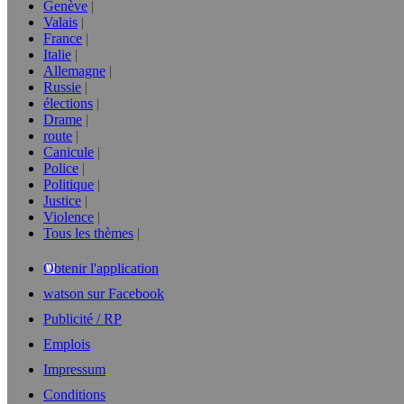
Genève
Valais
France
Italie
Allemagne
Russie
élections
Drame
route
Canicule
Police
Politique
Justice
Violence
Tous les thèmes
Obtenir l'application
watson sur Facebook
Publicité / RP
Emplois
Impressum
Conditions