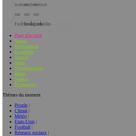
Téléchargez l’app!
Page d'accueil
Suisse
International
Economie
Société
Sport
Divertissement
Blogs
Vidéos
Promotions
Thèmes du moment
People
Climat
Météo
Etats-Unis
Football
Réseaux sociaux