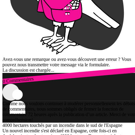
Avez-vous une remarque ou avez-vous découvert une erreur ? Vous
pouvez nous transmettre votre message via le formulaire.
La discussion est chargée...
0 Commentaires
Connexion
Comme nous voulons continuer à modérer personnellement les débats
de commentaires, nous sommes obligés de fermer la fonction de
commentaire 72 heures après la publication d’un article. Merci de vot
compréhension!
4000 hectares touchés par un incendie dans le sud de l'Espagne
Un nouvel incendie s'est déclaré en Espagne, cette fois-ci en