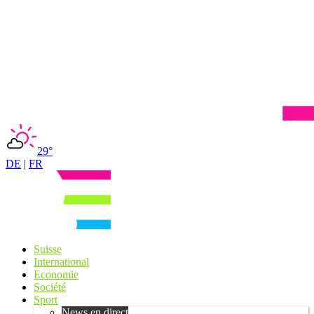
29°
DE
|
FR
Suisse
International
Economie
Société
Sport
News en direct