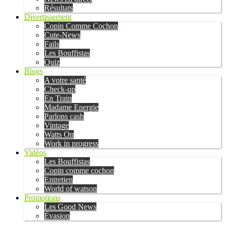
Résultats
Divertissement
Copin Comme Cochon
Cute-News
Fails
Les Bouffistas
Quiz
Blogs
A votre santé
Check-up
En Train
Madame Energie
Parlons cash
Vintage
Watts On
Work in progress
Vidéos
Les Bouffistas
Copin comme cochon
Entretien
World of watson
Promotions
Les Good News
Évasion