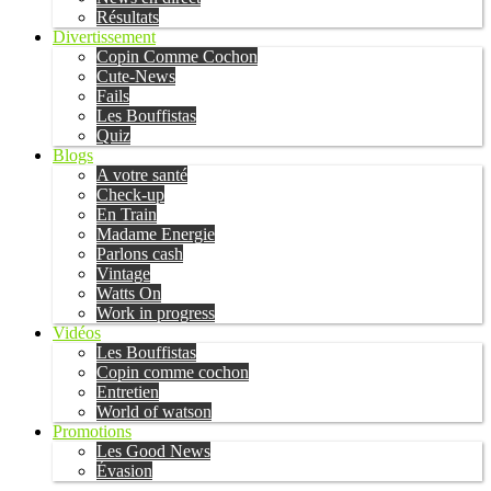
Résultats
Divertissement
Copin Comme Cochon
Cute-News
Fails
Les Bouffistas
Quiz
Blogs
A votre santé
Check-up
En Train
Madame Energie
Parlons cash
Vintage
Watts On
Work in progress
Vidéos
Les Bouffistas
Copin comme cochon
Entretien
World of watson
Promotions
Les Good News
Évasion