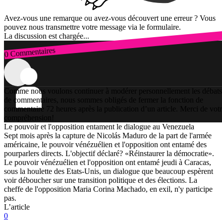
Avez-vous une remarque ou avez-vous découvert une erreur ? Vous
pouvez nous transmettre votre message via le formulaire.
La discussion est chargée...
0 Commentaires
Connexion
Comme nous voulons continuer à modérer personnellement les débats
de commentaires, nous sommes obligés de fermer la fonction de
commentaire 72 heures après la publication d’un article. Merci de vot
compréhension!
Le pouvoir et l'opposition entament le dialogue au Venezuela
Sept mois après la capture de Nicolás Maduro de la part de l'armée
américaine, le pouvoir vénézuélien et l'opposition ont entamé des
pourparlers directs. L'objectif déclaré? «Réinstaurer la démocratie».
Le pouvoir vénézuélien et l'opposition ont entamé jeudi à Caracas,
sous la houlette des Etats-Unis, un dialogue que beaucoup espèrent
voir déboucher sur une transition politique et des élections. La
cheffe de l'opposition Maria Corina Machado, en exil, n'y participe
pas.
L’article
0