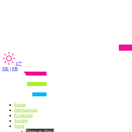
17°
DE
|
FR
Suisse
International
Economie
Société
Sport
News en direct