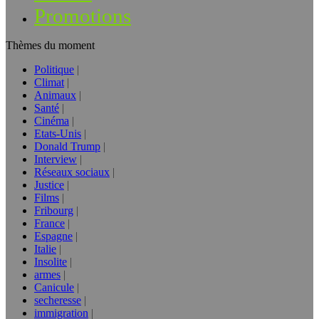
Promotions
Thèmes du moment
Politique
Climat
Animaux
Santé
Cinéma
Etats-Unis
Donald Trump
Interview
Réseaux sociaux
Justice
Films
Fribourg
France
Espagne
Italie
Insolite
armes
Canicule
secheresse
immigration