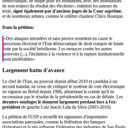
démocratique, de risque pour les institutions, avec des insinuations
de non-respect du résultat des élections», estiment les auteurs du
texte,
signé également par d'anciens juges de la Cour suprême
,
et de nombreux artistes, comme le célèbre chanteur Chico Buarque.
Dans la pétition:
«Des attaques infondées et sans preuve remettent en cause le
processus électoral et l'Etat démocratique de droit conquis de haute
lutte par la société brésilienne. Les menaces contre les autres
pouvoirs (...), l'incitation à la violence et à la rupture institutionnelle
sont intolérables»
Largement battu d'avance
Le chef de l'Etat, au pouvoir depuis début 2019 et candidat à un
second mandat, ne cesse de critiquer le système de vote électronique
en vigueur au Brésil depuis 1996, alimentant la crainte qu'il ne
reconnaisse pas le résultat de la présidentielle en cas de défaite. Les
derniers sondages le donnent largement perdant face à l'ex-
président
de gauche Luiz Inacio Lula da Silva (2003-2010).
La pétition de l'USP a recueilli les signatures d'importantes
associations patronales, comme la fédération des banques
(Febraban) et la très influente Fédération des industries de Sao Paulo