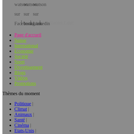
Téléchargez l’app!
Page d'accueil
Suisse
International
Economie
Société
Sport
Divertissement
Blogs
Vidéos
Promotions
Thèmes du moment
Politique
Climat
Animaux
Santé
Cinéma
Etats-Unis