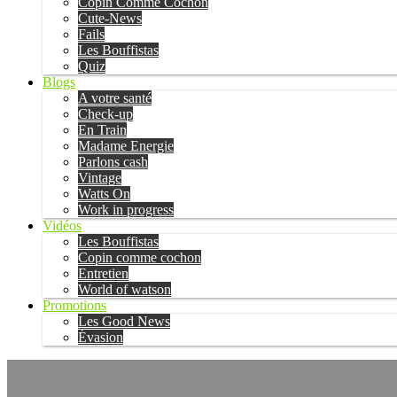
Copin Comme Cochon
Cute-News
Fails
Les Bouffistas
Quiz
Blogs
A votre santé
Check-up
En Train
Madame Energie
Parlons cash
Vintage
Watts On
Work in progress
Vidéos
Les Bouffistas
Copin comme cochon
Entretien
World of watson
Promotions
Les Good News
Évasion