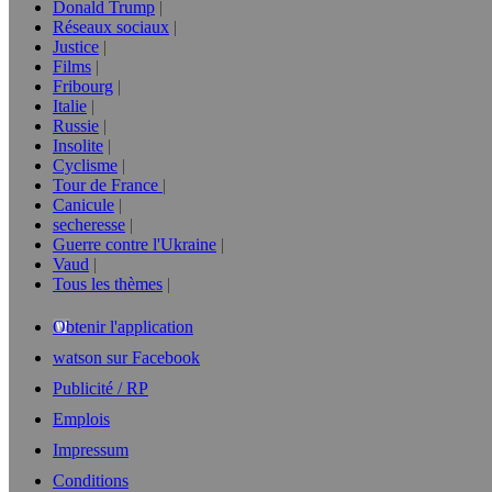
Donald Trump
Réseaux sociaux
Justice
Films
Fribourg
Italie
Russie
Insolite
Cyclisme
Tour de France
Canicule
secheresse
Guerre contre l'Ukraine
Vaud
Tous les thèmes
Obtenir l'application
watson sur Facebook
Publicité / RP
Emplois
Impressum
Conditions