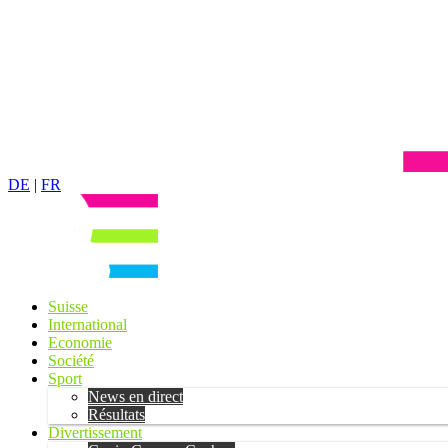
DE
|
FR
Suisse
International
Economie
Société
Sport
News en direct
Résultats
Divertissement