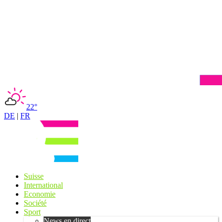
22°
DE
|
FR
Suisse
International
Economie
Société
Sport
News en direct