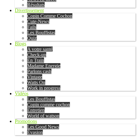
Résultats
Divertissement
Copin Comme Cochon
Cute-News
Fails
Les Bouffistas
Quiz
Blogs
A votre santé
Check-up
En Train
Madame Energie
Parlons cash
Vintage
Watts On
Work in progress
Vidéos
Les Bouffistas
Copin comme cochon
Entretien
World of watson
Promotions
Les Good News
Évasion