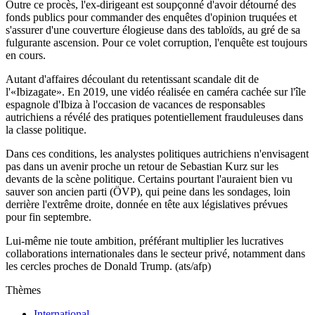
Outre ce procès, l'ex-dirigeant est soupçonné d'avoir détourné des
fonds publics pour commander des enquêtes d'opinion truquées et
s'assurer d'une couverture élogieuse dans des tabloïds, au gré de sa
fulgurante ascension. Pour ce volet corruption, l'enquête est toujours
en cours.
Autant d'affaires découlant du retentissant scandale dit de
l'«Ibizagate». En 2019, une vidéo réalisée en caméra cachée sur l'île
espagnole d'Ibiza à l'occasion de vacances de responsables
autrichiens a révélé des pratiques potentiellement frauduleuses dans
la classe politique.
Dans ces conditions, les analystes politiques autrichiens n'envisagent
pas dans un avenir proche un retour de Sebastian Kurz sur les
devants de la scène politique. Certains pourtant l'auraient bien vu
sauver son ancien parti (ÖVP), qui peine dans les sondages, loin
derrière l'extrême droite, donnée en tête aux législatives prévues
pour fin septembre.
Lui-même nie toute ambition, préférant multiplier les lucratives
collaborations internationales dans le secteur privé, notamment dans
les cercles proches de Donald Trump. (ats/afp)
Thèmes
International