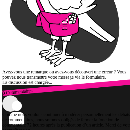
Avez-vous une remarque ou avez-vous découvert une erreur ? Vous
pouvez nous transmettre votre message via le formulaire.
La discussion est chargée...
0 Commentaires
Connexion
Comme nous voulons continuer à modérer personnellement les débats
de commentaires, nous sommes obligés de fermer la fonction de
commentaire 72 heures après la publication d’un article. Merci de vot