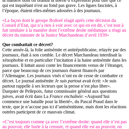
la manière dont on brandit la liberté d’expression pour dire que ce
qui est inquiétant n'est au fond pas grave. Les ligues fascistes, à
l’époque, étaient elles-mêmes adossées à des journaux.
«La façon dont le groupe Bolloré réagit après cette décision du
Conseil d’Etat, qui n’a rien à voir avec ce qui en est dit, c’est tout à
fait similaire à la manière dont l’extrême droite médiatique a réagi au
décret du ministre de la Justice Marchandeau d’avril 1939»
Que combattait ce décret?
Cette année-là, la folie antisémite et antirépublicaine, relayée par des
journaux, était à son comble. Le décret Marchandeau interdisait la
xénophobie et en particulier l’incitation à la haine antisémite dans les
journaux. Il luttait aussi conte les financements venus de l’étranger,
parce que beaucoup de ces journaux étaient financés par
l’Allemagne. Les journaux visés n’ont eu de cesse de combattre ce
décret. Le journal antisémite
Je suis partout
avait écrit: «Je suis
partout rappelle à ses lecteurs que la presse n’est plus libre».
Darquier de Pellepoix, futur commissaire général aux questions
juives, avait écrit dans La
France enchaînée
: «Aujourd’hui
commence une bataille pour la liberté», du Pascal Praud dans le
texte, que je n’accuse pas ici d’antisémitisme, mais dont les réactions
outrées participent de ce mauvais climat.
«C’est toujours comme ça avec l’extrême droite: quand elle n’est pas
au pouvoir, elle hurle à la censure, et quand elle est au pouvoir, on