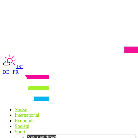
19°
DE
|
FR
Suisse
International
Economie
Société
Sport
News en direct