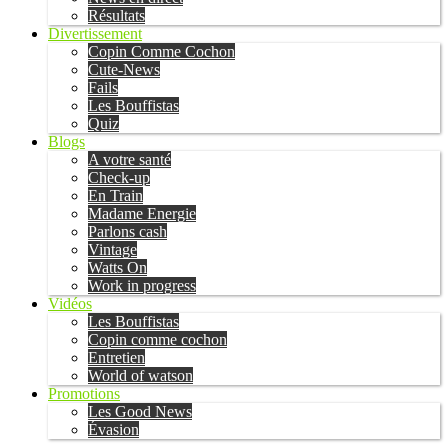
Résultats
Divertissement
Copin Comme Cochon
Cute-News
Fails
Les Bouffistas
Quiz
Blogs
A votre santé
Check-up
En Train
Madame Energie
Parlons cash
Vintage
Watts On
Work in progress
Vidéos
Les Bouffistas
Copin comme cochon
Entretien
World of watson
Promotions
Les Good News
Évasion