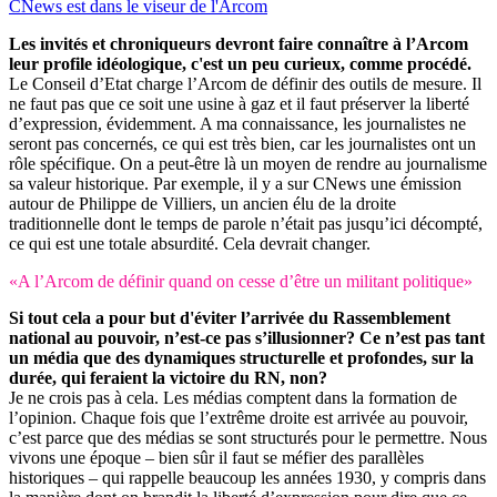
CNews est dans le viseur de l'Arcom
Les invités et chroniqueurs devront faire connaître à l’Arcom
leur profile idéologique, c'est un peu curieux, comme procédé.
Le Conseil d’Etat charge l’Arcom de définir des outils de mesure. Il
ne faut pas que ce soit une usine à gaz et il faut préserver la liberté
d’expression, évidemment. A ma connaissance, les journalistes ne
seront pas concernés, ce qui est très bien, car les journalistes ont un
rôle spécifique. On a peut-être là un moyen de rendre au journalisme
sa valeur historique. Par exemple, il y a sur CNews une émission
autour de Philippe de Villiers, un ancien élu de la droite
traditionnelle dont le temps de parole n’était pas jusqu’ici décompté,
ce qui est une totale absurdité. Cela devrait changer.
«A l’Arcom de définir quand on cesse d’être un militant politique»
Si tout cela a pour but d'éviter l’arrivée du Rassemblement
national au pouvoir, n’est-ce pas s’illusionner? Ce n’est pas tant
un média que des dynamiques structurelle et profondes, sur la
durée, qui feraient la victoire du RN, non?
Je ne crois pas à cela. Les médias comptent dans la formation de
l’opinion. Chaque fois que l’extrême droite est arrivée au pouvoir,
c’est parce que des médias se sont structurés pour le permettre. Nous
vivons une époque – bien sûr il faut se méfier des parallèles
historiques – qui rappelle beaucoup les années 1930, y compris dans