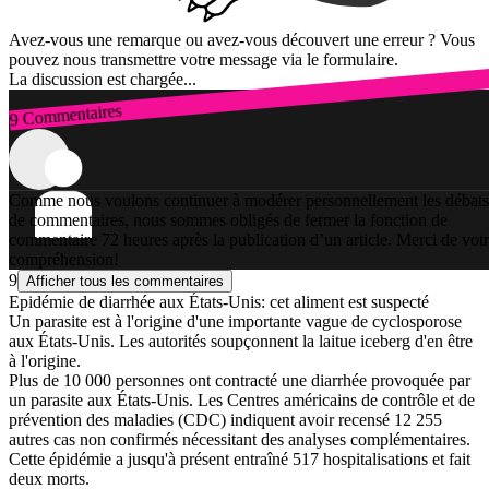
Avez-vous une remarque ou avez-vous découvert une erreur ? Vous
pouvez nous transmettre votre message via le formulaire.
La discussion est chargée...
9 Commentaires
Connexion
Comme nous voulons continuer à modérer personnellement les débats
de commentaires, nous sommes obligés de fermer la fonction de
commentaire 72 heures après la publication d’un article. Merci de vot
compréhension!
9
Afficher tous les commentaires
Epidémie de diarrhée aux États-Unis: cet aliment est suspecté
Un parasite est à l'origine d'une importante vague de cyclosporose
aux États-Unis. Les autorités soupçonnent la laitue iceberg d'en être
à l'origine.
Plus de 10 000 personnes ont contracté une diarrhée provoquée par
un parasite aux États-Unis. Les Centres américains de contrôle et de
prévention des maladies (CDC) indiquent avoir recensé 12 255
autres cas non confirmés nécessitant des analyses complémentaires.
Cette épidémie a jusqu'à présent entraîné 517 hospitalisations et fait
deux morts.