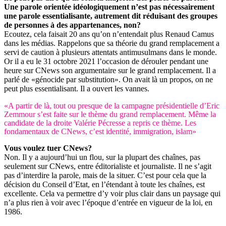
Une parole orientée idéologiquement n’est pas nécessairement
une parole essentialisante, autrement dit réduisant des groupes
de personnes à des appartenances, non?
Ecoutez, cela faisait 20 ans qu’on n’entendait plus Renaud Camus
dans les médias. Rappelons que sa théorie du grand remplacement a
servi de caution à plusieurs attentats antimusulmans dans le monde.
Or il a eu le 31 octobre 2021 l’occasion de dérouler pendant une
heure sur CNews son argumentaire sur le grand remplacement. Il a
parlé de «génocide par substitution». On avait là un propos, on ne
peut plus essentialisant. Il a ouvert les vannes.
«A partir de là, tout ou presque de la campagne présidentielle d’Eric
Zemmour s’est faite sur le thème du grand remplacement. Même la
candidate de la droite Valérie Pécresse a repris ce thème. Les
fondamentaux de CNews, c’est identité, immigration, islam»
Vous voulez tuer CNews?
Non. Il y a aujourd’hui un flou, sur la plupart des chaînes, pas
seulement sur CNews, entre éditorialiste et journaliste. Il ne s’agit
pas d’interdire la parole, mais de la situer. C’est pour cela que la
décision du Conseil d’Etat, en l’étendant à toute les chaînes, est
excellente. Cela va permettre d’y voir plus clair dans un paysage qui
n’a plus rien à voir avec l’époque d’entrée en vigueur de la loi, en
1986.