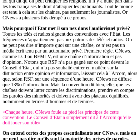
loi qui dit qu’on peut critiquer les religions. Il n’y a nulle part dans
les lois françaises le droit d’attaquer les pratiquants. Tout le monde
est tenu à cela sur les chaînes, pas seulement les journalistes. Or
CNews a plusieurs fois dérapé à ce propos.
Mais pourquoi l'Etat met-il son nez dans l'audiovisuel privé?
Toutes les télés et radios signent des conventions avec l’Etat. Les
fréquences n’appartiennent pas aux patrons des télés et radios. On
ne peut pas dire n’importe quoi sur une chaîne, ce n’est pas un
média écrit tenu par un actionnaire privé. Première règle, CNews,
comme LCI ou BFMTV, est une chaîne d’information et pas
d’opinion. Notons que RSF n’a pas gagné sur ce point devant le
Conseil d’Etat, qui n’a pas souhaité entrer en matière sur la
distinction entre opinion et information, laissant cela à l'Arcom, alors
que, selon RSF, sur une séquence d’une heure, CNews ne diffuse
que 13% d’information. Mais la convention dit bien, elle, que les
chaînes doivent lutter contre les discriminations, prendre en compte
les paroles des minorités et doivent avoir des plateaux équilibrés,
notamment en termes d’hommes et de femmes.
«Chaque heure, CNews foule au pied les principes de cette
convention. Le Conseil d’Etat a simplement dit à l’Arcom qu’elle
doit jouer son rôle»
On entend certes des propos essentialisants sur CNews, mais on
ne peut pas dire qu’ils sont la majorité des prises de paroles.