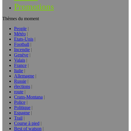
Promotions
Thèmes du moment
People
Météo
Etats-Unis
Football
Incendie
Genève
Valais
France
Italie
Allemagne
Russie
élections
route
Crans-Montana
Police
Politique
Espagne
Trail
Course à pied
Best of watson