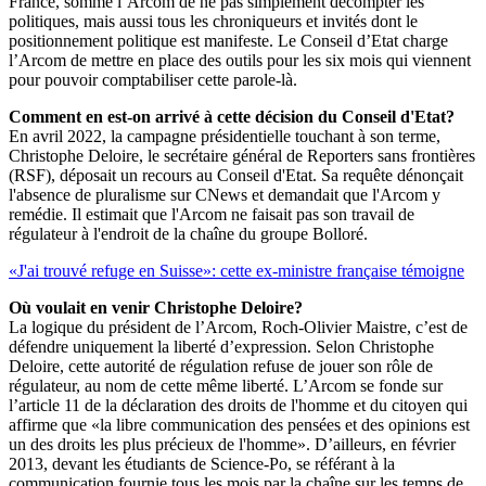
France, somme l’Arcom de ne pas simplement décompter les
politiques, mais aussi tous les chroniqueurs et invités dont le
positionnement politique est manifeste. Le Conseil d’Etat charge
l’Arcom de mettre en place des outils pour les six mois qui viennent
pour pouvoir comptabiliser cette parole-là.
Comment en est-on arrivé à cette décision du Conseil d'Etat?
En avril 2022, la campagne présidentielle touchant à son terme,
Christophe Deloire, le secrétaire général de Reporters sans frontières
(RSF), déposait un recours au Conseil d'Etat. Sa requête dénonçait
l'absence de pluralisme sur CNews et demandait que l'Arcom y
remédie. Il estimait que l'Arcom ne faisait pas son travail de
régulateur à l'endroit de la chaîne du groupe Bolloré.
«J'ai trouvé refuge en Suisse»: cette ex-ministre française témoigne
Où voulait en venir Christophe Deloire?
La logique du président de l’Arcom, Roch-Olivier Maistre, c’est de
défendre uniquement la liberté d’expression. Selon Christophe
Deloire, cette autorité de régulation refuse de jouer son rôle de
régulateur, au nom de cette même liberté. L’Arcom se fonde sur
l’article 11 de la déclaration des droits de l'homme et du citoyen qui
affirme que «la libre communication des pensées et des opinions est
un des droits les plus précieux de l'homme». D’ailleurs, en février
2013, devant les étudiants de Science-Po, se référant à la
communication fournie tous les mois par la chaîne sur les temps de