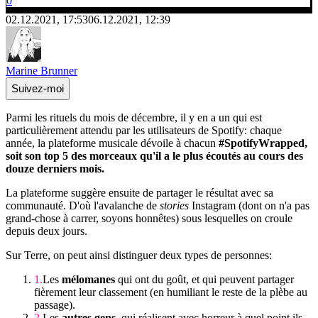
0
02.12.2021, 17:53
06.12.2021, 12:39
Marine Brunner
Suivez-moi
Parmi les rituels du mois de décembre, il y en a un qui est
particulièrement attendu par les utilisateurs de Spotify: chaque
année, la plateforme musicale dévoile à chacun
#SpotifyWrapped,
soit son top 5 des morceaux qu'il a le plus écoutés au cours des
douze derniers mois.
La plateforme suggère ensuite de partager le résultat avec sa
communauté. D'où l'avalanche de
stories
Instagram (dont on n'a pas
grand-chose à carrer, soyons honnêtes) sous lesquelles on croule
depuis deux jours.
Sur Terre, on peut ainsi distinguer deux types de personnes:
Les
mélomanes
qui ont du goût, et qui peuvent partager
fièrement leur classement (en humiliant le reste de la plèbe au
passage).
Les
autres gens,
qui réalisent avec horreur à quel point ils