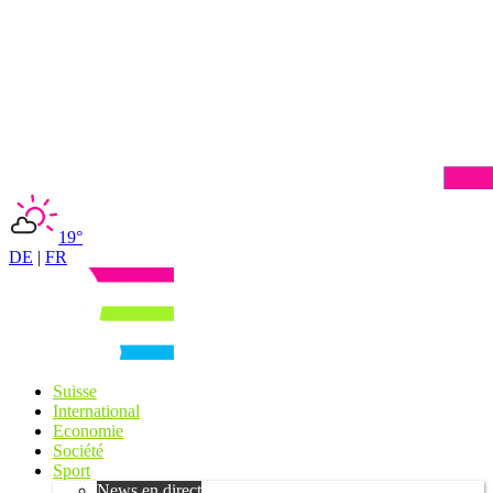
19°
DE
|
FR
Suisse
International
Economie
Société
Sport
News en direct