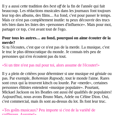
Il y a aussi cette tradition des
best off
de la fin de l'année qui fait
beaucoup. Les rédactions musicales dans les journaux font toujours
leur top des albums, des films... Au fond, c'est pour passer le temps.
Mais ce n'est pas complètement inutile: tu peux découvrir des trucs
très bien dans les listes des «personnes d'influence». Mais pour moi,
partager ce top, c'est avant tout de l'ego.
Pour tous les autres… au fond, pourquoi on aime écouter de la
merde?
Si tu l'écoutes, c'est que ce n'est pas de la merde. La musique, c'est
le truc le plus démocratique du monde. Je connais très peu de
personnes qui n'en écoutent pas du tout.
«Si un titre n'est pas nul pour toi, alors assume de l'écouter!»
Il y a plein de critères pour déterminer si une musique est géniale ou
pas. Par exemple,
Bohemian Rapsody
, tout le monde l'aime. Rares
sont ceux qui la trouvent kitsch ou lourde. Par «merde», certaines
personnes élitistes entendent «musique populaire». Pourtant,
Mickael Jackson ou les Beatles ont aussi été qualifiés de populaires!
Aujourd'hui, nous avons Bruno Mars, Adele ou Céline Dion. Oui,
c'est commercial, mais ils sont au-dessus du lot. Ils font leur truc.
«Tes goûts musicaux? Peu importe si c'est de la variété de
coiffeuses. Assume!»