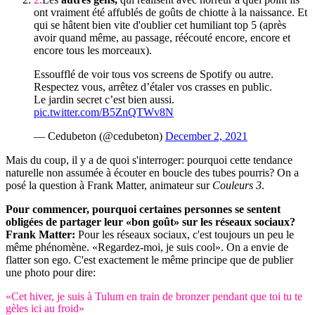
ont vraiment été affublés de goûts de chiotte à la naissance. Et
qui se hâtent bien vite d'oublier cet humiliant top 5 (après
avoir quand même, au passage, réécouté encore, encore et
encore tous les morceaux).
Essoufflé de voir tous vos screens de Spotify ou autre.
Respectez vous, arrêtez d’étaler vos crasses en public.
Le jardin secret c’est bien aussi.
pic.twitter.com/B5ZnQTWv8N
— Cedubeton (@cedubeton)
December 2, 2021
Mais du coup, il y a de quoi s'interroger: pourquoi cette tendance
naturelle non assumée à écouter en boucle des tubes pourris? On a
posé la question à Frank Matter, animateur sur
Couleurs 3
.
Pour commencer, pourquoi certaines personnes se sentent
obligées de partager leur «bon goût» sur les réseaux sociaux?
Frank Matter:
Pour les réseaux sociaux, c'est toujours un peu le
même phénomène. «Regardez-moi, je suis cool». On a envie de
flatter son ego. C'est exactement le même principe que de publier
une photo pour dire:
«Cet hiver, je suis à Tulum en train de bronzer pendant que toi tu te
gèles ici au froid»