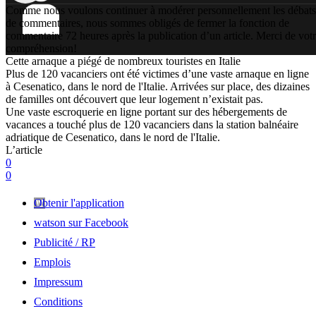
Comme nous voulons continuer à modérer personnellement les débats
de commentaires, nous sommes obligés de fermer la fonction de
commentaire 72 heures après la publication d’un article. Merci de vot
compréhension!
Cette arnaque a piégé de nombreux touristes en Italie
Plus de 120 vacanciers ont été victimes d’une vaste arnaque en ligne
à Cesenatico, dans le nord de l'Italie. Arrivées sur place, des dizaines
de familles ont découvert que leur logement n’existait pas.
Une vaste escroquerie en ligne portant sur des hébergements de
vacances a touché plus de 120 vacanciers dans la station balnéaire
adriatique de Cesenatico, dans le nord de l'Italie.
L’article
0
0
Obtenir l'application
watson sur Facebook
Publicité / RP
Emplois
Impressum
Conditions