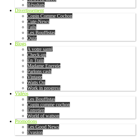
Résultats
Divertissement
Copin Comme Cochon
Cute-News
Fails
Les Bouffistas
Quiz
Blogs
A votre santé
Check-up
En Train
Madame Energie
Parlons cash
Vintage
Watts On
Work in progress
Vidéos
Les Bouffistas
Copin comme cochon
Entretien
World of watson
Promotions
Les Good News
Évasion