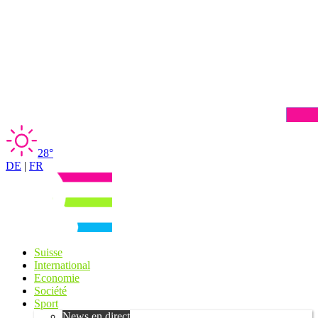
28°
DE
|
FR
Suisse
International
Economie
Société
Sport
News en direct