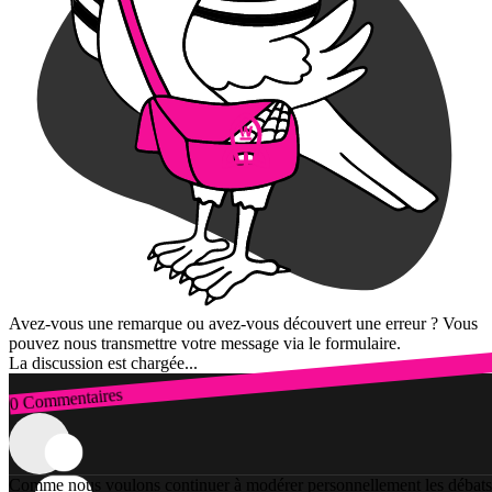
Avez-vous une remarque ou avez-vous découvert une erreur ? Vous
pouvez nous transmettre votre message via le formulaire.
La discussion est chargée...
0 Commentaires
Connexion
Comme nous voulons continuer à modérer personnellement les débats