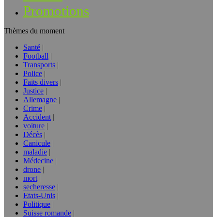
Promotions
Thèmes du moment
Santé
Football
Transports
Police
Faits divers
Justice
Allemagne
Crime
Accident
voiture
Décès
Canicule
maladie
Médecine
drone
mort
secheresse
Etats-Unis
Politique
Suisse romande