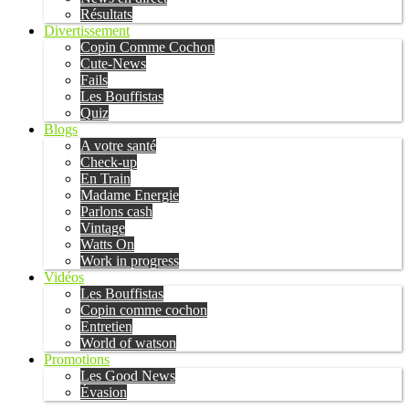
Résultats
Divertissement
Copin Comme Cochon
Cute-News
Fails
Les Bouffistas
Quiz
Blogs
A votre santé
Check-up
En Train
Madame Energie
Parlons cash
Vintage
Watts On
Work in progress
Vidéos
Les Bouffistas
Copin comme cochon
Entretien
World of watson
Promotions
Les Good News
Évasion