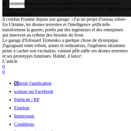
de commentaires, nous sommes obligés de fermer la fonction de
commentaire 72 heures après la publication d’un article. Merci de vot
compréhension!
Il combat Poutine depuis son garage: «J'ai un projet d'oiseau robot»
En Ukraine, les drones terrestres et l'intelligence artificielle
transforment la guerre, portés par des ingénieurs et des entreprises
qui innovent au rythme des besoins du front.
Le garage d'Edouard Trotsenko a quelque chose de dystopique.
Zigzaguant entre robots, armes et ordinateurs, l'ingénieur ukrainien
peine à cacher son excitation, vantant pêle-mêle ses drones terrestres
et ses prototypes futuristes. Habité, il lance:
L’article
0
0
Obtenir l'application
watson sur Facebook
Publicité / RP
Emplois
Impressum
Conditions