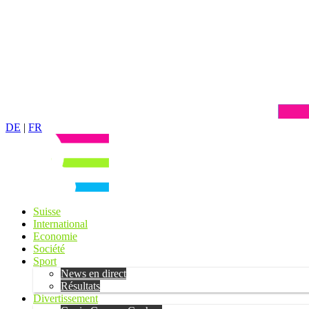
DE
|
FR
Suisse
International
Economie
Société
Sport
News en direct
Résultats
Divertissement