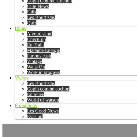
Copin Comme Cochon
Cute-News
Fails
Les Bouffistas
Quiz
Blogs
A votre santé
Check-up
En Train
Madame Energie
Parlons cash
Vintage
Watts On
Work in progress
Vidéos
Les Bouffistas
Copin comme cochon
Entretien
World of watson
Promotions
Les Good News
Évasion