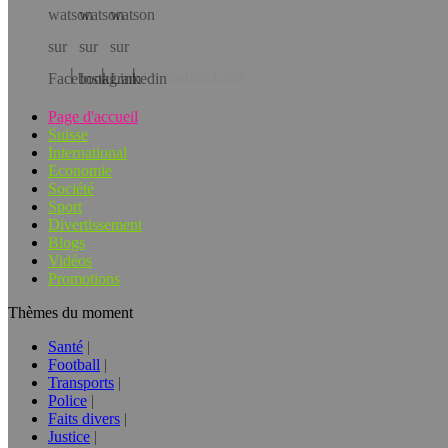
Téléchargez l’app!
Page d'accueil
Suisse
International
Economie
Société
Sport
Divertissement
Blogs
Vidéos
Promotions
Thèmes du moment
Santé
Football
Transports
Police
Faits divers
Justice