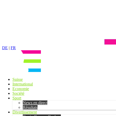
DE
|
FR
Suisse
International
Economie
Société
Sport
News en direct
Résultats
Divertissement