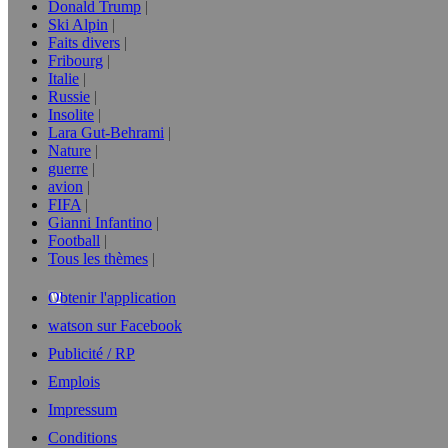
Donald Trump
Ski Alpin
Faits divers
Fribourg
Italie
Russie
Insolite
Lara Gut-Behrami
Nature
guerre
avion
FIFA
Gianni Infantino
Football
Tous les thèmes
Obtenir l'application
watson sur Facebook
Publicité / RP
Emplois
Impressum
Conditions