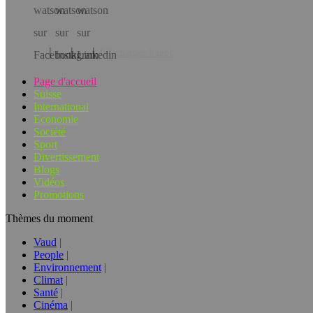
Téléchargez l’app!
Page d'accueil
Suisse
International
Economie
Société
Sport
Divertissement
Blogs
Vidéos
Promotions
Thèmes du moment
Vaud
People
Environnement
Climat
Santé
Cinéma