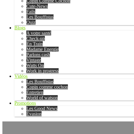
Copin Comme Cochon
Cute-News
Fails
Les Bouffistas
Quiz
Blogs
A votre santé
Check-up
En Train
Madame Energie
Parlons cash
Vintage
Watts On
Work in progress
Vidéos
Les Bouffistas
Copin comme cochon
Entretien
World of watson
Promotions
Les Good News
Évasion