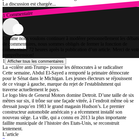
La discussion est chargée...
1 Commentaire
Connexion
Comme nous voulons continuer à modérer personnellement les débats
de commentaires, nous sommes obligés de fermer la fonction de
commentaire 72 heures après la publication d’un article. Merci de vot
compréhension!
1
Afficher tous les commentaires
La «colère anti-Trump» pousse les démocrates à se radicaliser
Cette semaine, Abdul El-Sayed a remporté la primaire démocrate
pour le Sénat dans le Michigan. Les jeunes électeurs se réjouissent
de ce virage à gauche, marque du rejet de l'establishment qui
traverse actuellement le pays.
Le logo bleu de General Motors domine Detroit. D’une taille de six
mètres sur six, il trône sur une façade vitrée, à l’endroit même où se
dressait jusqu’en 1983 le grand magasin Hudson’s. Le premier
constructeur automobile américain y a récemment installé son
nouveau siège. La ville, qui a connu en 2013 la plus importante
faillite municipale de l’histoire des Etats-Unis, se reconstruit
lentement.
L’article