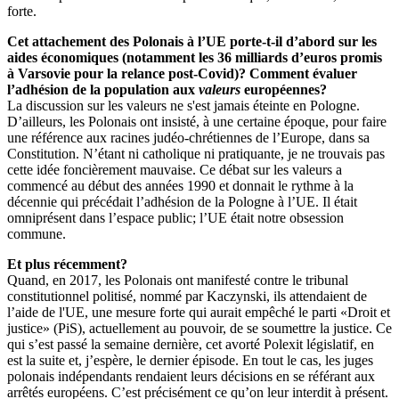
forte.
Cet attachement des Polonais à l’UE porte-t-il d’abord sur les
aides économiques (notamment les 36 milliards d’euros promis
à Varsovie pour la relance post-Covid)? Comment évaluer
l’adhésion de la population aux
valeurs
européennes?
La discussion sur les valeurs ne s'est jamais éteinte en Pologne.
D’ailleurs, les Polonais ont insisté, à une certaine époque, pour faire
une référence aux racines judéo-chrétiennes de l’Europe, dans sa
Constitution. N’étant ni catholique ni pratiquante, je ne trouvais pas
cette idée foncièrement mauvaise. Ce débat sur les valeurs a
commencé au début des années 1990 et donnait le rythme à la
décennie qui précédait l’adhésion de la Pologne à l’UE. Il était
omniprésent dans l’espace public; l’UE était notre obsession
commune.
Et plus récemment?
Quand, en 2017, les Polonais ont manifesté contre le tribunal
constitutionnel politisé, nommé par Kaczynski, ils attendaient de
l’aide de l'UE, une mesure forte qui aurait empêché le parti «Droit et
justice» (PiS), actuellement au pouvoir, de se soumettre la justice. Ce
qui s’est passé la semaine dernière, cet avorté Polexit législatif, en
est la suite et, j’espère, le dernier épisode. En tout le cas, les juges
polonais indépendants rendaient leurs décisions en se référant aux
arrêtés européens. C’est précisément ce qu’on leur interdit à présent.