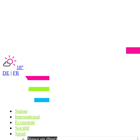
18°
DE
|
FR
Suisse
International
Economie
Société
Sport
News en direct