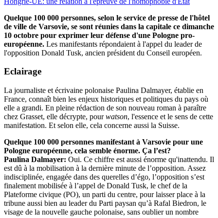
Hongrie-UE: une relation à l'épreuve de l'homophobie d'Etat
Quelque 100 000 personnes, selon le service de presse de l'hôtel
de ville de Varsovie, se sont réunies dans la capitale ce dimanche
10 octobre pour exprimer leur défense d'une Pologne pro-
européenne.
Les manifestants répondaient à l'appel du leader de
l'opposition Donald Tusk, ancien président du Conseil européen.
Eclairage
La journaliste et écrivaine polonaise Paulina Dalmayer, établie en
France, connaît bien les enjeux historiques et politiques du pays où
elle a grandi. En pleine rédaction de son nouveau roman à paraître
chez Grasset, elle décrypte, pour
watson
, l'essence et le sens de cette
manifestation. Et selon elle, cela concerne aussi la Suisse.
Quelque 100 000 personnes manifestant à Varsovie pour une
Pologne européenne, cela semble énorme. Ça l’est?
Paulina Dalmayer:
Oui. Ce chiffre est aussi énorme qu'inattendu. Il
est dû à la mobilisation à la dernière minute de l’opposition. Assez
indisciplinée, engagée dans des querelles d’égo, l’opposition s’est
finalement mobilisée à l’appel de Donald Tusk, le chef de la
Plateforme civique (PO), un parti du centre, pour laisser place à la
tribune aussi bien au leader du Parti paysan qu’à Rafal Biedron, le
visage de la nouvelle gauche polonaise, sans oublier un nombre