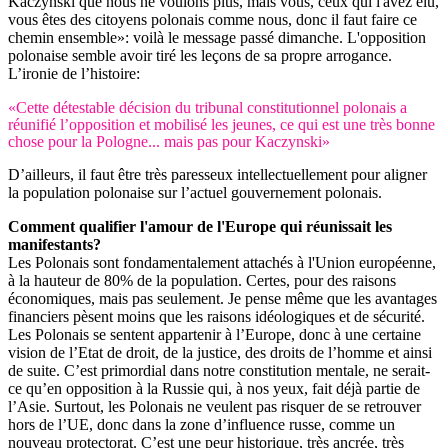
Kaczynski que nous ne voulons plus, mais vous, ceux qui l'avez élu,
vous êtes des citoyens polonais comme nous, donc il faut faire ce
chemin ensemble»: voilà le message passé dimanche. L'opposition
polonaise semble avoir tiré les leçons de sa propre arrogance.
L’ironie de l’histoire:
«Cette détestable décision du tribunal constitutionnel polonais a
réunifié l’opposition et mobilisé les jeunes, ce qui est une très bonne
chose pour la Pologne... mais pas pour Kaczynski»
D’ailleurs, il faut être très paresseux intellectuellement pour aligner
la population polonaise sur l’actuel gouvernement polonais.
Comment qualifier l'amour de l'Europe qui réunissait les
manifestants?
Les Polonais sont fondamentalement attachés à l'Union européenne,
à la hauteur de 80% de la population. Certes, pour des raisons
économiques, mais pas seulement. Je pense même que les avantages
financiers pèsent moins que les raisons idéologiques et de sécurité.
Les Polonais se sentent appartenir à l’Europe, donc à une certaine
vision de l’Etat de droit, de la justice, des droits de l’homme et ainsi
de suite. C’est primordial dans notre constitution mentale, ne serait-
ce qu’en opposition à la Russie qui, à nos yeux, fait déjà partie de
l’Asie. Surtout, les Polonais ne veulent pas risquer de se retrouver
hors de l’UE, donc dans la zone d’influence russe, comme un
nouveau protectorat. C’est une peur historique, très ancrée, très