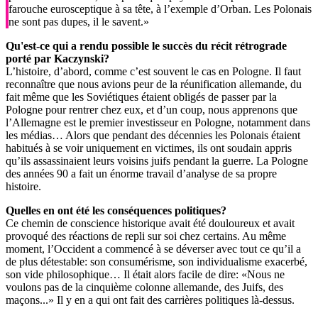
farouche eurosceptique à sa tête, à l’exemple d’Orban. Les Polonais
ne sont pas dupes, il le savent.»
Qu'est-ce qui a rendu possible le succès du récit rétrograde
porté par Kaczynski?
L’histoire, d’abord, comme c’est souvent le cas en Pologne. Il faut
reconnaître que nous avions peur de la réunification allemande, du
fait même que les Soviétiques étaient obligés de passer par la
Pologne pour rentrer chez eux, et d’un coup, nous apprenons que
l’Allemagne est le premier investisseur en Pologne, notamment dans
les médias… Alors que pendant des décennies les Polonais étaient
habitués à se voir uniquement en victimes, ils ont soudain appris
qu’ils assassinaient leurs voisins juifs pendant la guerre. La Pologne
des années 90 a fait un énorme travail d’analyse de sa propre
histoire.
Quelles en ont été les conséquences politiques?
Ce chemin de conscience historique avait été douloureux et avait
provoqué des réactions de repli sur soi chez certains. Au même
moment, l’Occident a commencé à se déverser avec tout ce qu’il a
de plus détestable: son consumérisme, son individualisme exacerbé,
son vide philosophique… Il était alors facile de dire: «Nous ne
voulons pas de la cinquième colonne allemande, des Juifs, des
maçons...» Il y en a qui ont fait des carrières politiques là-dessus.