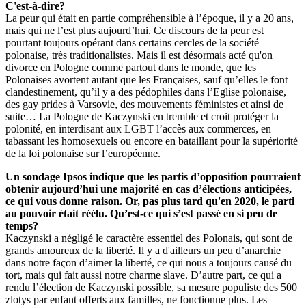
C'est-à-dire?
La peur qui était en partie compréhensible à l’époque, il y a 20 ans,
mais qui ne l’est plus aujourd’hui. Ce discours de la peur est
pourtant toujours opérant dans certains cercles de la société
polonaise, très traditionalistes. Mais il est désormais acté qu'on
divorce en Pologne comme partout dans le monde, que les
Polonaises avortent autant que les Françaises, sauf qu’elles le font
clandestinement, qu’il y a des pédophiles dans l’Eglise polonaise,
des gay prides à Varsovie, des mouvements féministes et ainsi de
suite… La Pologne de Kaczynski en tremble et croit protéger la
polonité, en interdisant aux LGBT l’accès aux commerces, en
tabassant les homosexuels ou encore en bataillant pour la supériorité
de la loi polonaise sur l’européenne.
Un sondage Ipsos indique que les partis d’opposition pourraient
obtenir aujourd’hui une majorité en cas d’élections anticipées,
ce qui vous donne raison. Or, pas plus tard qu'en 2020, le parti
au pouvoir était réélu. Qu’est-ce qui s’est passé en si peu de
temps?
Kaczynski a négligé le caractère essentiel des Polonais, qui sont de
grands amoureux de la liberté. Il y a d'ailleurs un peu d’anarchie
dans notre façon d’aimer la liberté, ce qui nous a toujours causé du
tort, mais qui fait aussi notre charme slave. D’autre part, ce qui a
rendu l’élection de Kaczynski possible, sa mesure populiste des 500
zlotys par enfant offerts aux familles, ne fonctionne plus. Les