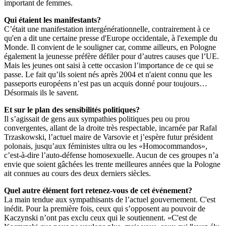
important de femmes.
Qui étaient les manifestants?
C’était une manifestation intergénérationnelle, contrairement à ce
qu'en a dit une certaine presse d'Europe occidentale, à l'exemple du
Monde. Il convient de le souligner car, comme ailleurs, en Pologne
également la jeunesse préfère défiler pour d’autres causes que l’UE.
Mais les jeunes ont saisi à cette occasion l’importance de ce qui se
passe. Le fait qu’ils soient nés après 2004 et n'aient connu que les
passeports européens n’est pas un acquis donné pour toujours…
Désormais ils le savent.
Et sur le plan des sensibilités politiques?
Il s’agissait de gens aux sympathies politiques peu ou prou
convergentes, allant de la droite très respectable, incarnée par Rafal
Trzaskowski, l’actuel maire de Varsovie et j’espère futur président
polonais, jusqu’aux féministes ultra ou les «Homocommandos»,
c’est-à-dire l’auto-défense homosexuelle. Aucun de ces groupes n’a
envie que soient gâchées les trente meilleures années que la Pologne
ait connues au cours des deux derniers siècles.
Quel autre élément fort retenez-vous de cet événement?
La main tendue aux sympathisants de l’actuel gouvernement. C'est
inédit. Pour la première fois, ceux qui s’opposent au pouvoir de
Kaczynski n’ont pas exclu ceux qui le soutiennent. «C'est de