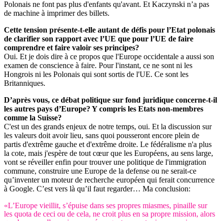
Polonais ne font pas plus d'enfants qu'avant. Et Kaczynski n’a pas
de machine à imprimer des billets.
Cette tension présente-t-elle autant de défis pour l’Etat polonais
de clarifier son rapport avec l’UE que pour l’UE de faire
comprendre et faire valoir ses principes?
Oui. Et je dois dire à ce propos que l'Europe occidentale a aussi son
examen de conscience à faire. Pour l'instant, ce ne sont ni les
Hongrois ni les Polonais qui sont sortis de l'UE. Ce sont les
Britanniques.
D’après vous, ce débat politique sur fond juridique concerne-t-il
les autres pays d’Europe? Y compris les Etats non-membres
comme la Suisse?
C'est un des grands enjeux de notre temps, oui. Et la discussion sur
les valeurs doit avoir lieu, sans quoi pousseront encore plein de
partis d'extrême gauche et d'extrême droite. Le fédéralisme n'a plus
la cote, mais j'espère de tout cœur que les Européens, au sens large,
vont se réveiller enfin pour trouver une politique de l'immigration
commune, construire une Europe de la defense ou ne serait-ce
qu’inventer un moteur de recherche européen qui ferait concurrence
à Google. C’est vers là qu’il faut regarder… Ma conclusion:
«L’Europe vieillit, s’épuise dans ses propres miasmes, pinaille sur
les quota de ceci ou de cela, ne croit plus en sa propre mission, alors