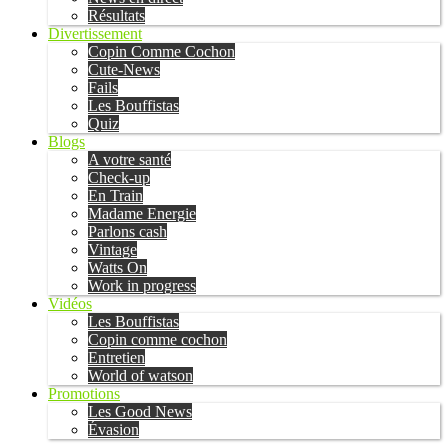
Résultats
Divertissement
Copin Comme Cochon
Cute-News
Fails
Les Bouffistas
Quiz
Blogs
A votre santé
Check-up
En Train
Madame Energie
Parlons cash
Vintage
Watts On
Work in progress
Vidéos
Les Bouffistas
Copin comme cochon
Entretien
World of watson
Promotions
Les Good News
Évasion