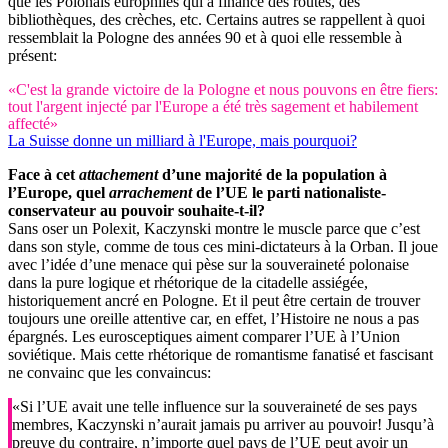
que les Polonais europhiles qui a financé des routes, des
bibliothèques, des crèches, etc. Certains autres se rappellent à quoi
ressemblait la Pologne des années 90 et à quoi elle ressemble à
présent:
«C'est la grande victoire de la Pologne et nous pouvons en être fiers:
tout l'argent injecté par l'Europe a été très sagement et habilement
affecté»
La Suisse donne un milliard à l'Europe, mais pourquoi?
Face à cet
attachement
d’une majorité de la population à
l’Europe, quel
arrachement
de l’UE le parti nationaliste-
conservateur au pouvoir souhaite-t-il?
Sans oser un Polexit, Kaczynski montre le muscle parce que c’est
dans son style, comme de tous ces mini-dictateurs à la Orban. Il joue
avec l’idée d’une menace qui pèse sur la souveraineté polonaise
dans la pure logique et rhétorique de la citadelle assiégée,
historiquement ancré en Pologne. Et il peut être certain de trouver
toujours une oreille attentive car, en effet, l’Histoire ne nous a pas
épargnés. Les eurosceptiques aiment comparer l’UE à l’Union
soviétique. Mais cette rhétorique de romantisme fanatisé et fascisant
ne convainc que les convaincus:
«Si l’UE avait une telle influence sur la souveraineté de ses pays
membres, Kaczynski n’aurait jamais pu arriver au pouvoir! Jusqu’à
preuve du contraire, n’importe quel pays de l’UE peut avoir un