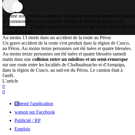
Comme nous voulons continuer à modérer personnellement les débats
de commentaires, nous sommes obligés de fermer la fonction de
commentaire 72 heures après la publication d’un article. Merci de vot
compréhension!
Au moins 13 morts dans un accident de la route au Pérou
Un grave accident de la route s'est produit dans la région de Cusco,
au Pérou. Au moins treize personnes ont été tuées et quatre blessées.
Au moins treize personnes ont été tuées et quatre blessées samedi
matin dans une
collision entre un minibus et un semi-remorque
sur une route entre les localités de Chalhuahuacho et d'Arequipa,
dans la région de Cusco, au sud-est du Pérou. Le camion était à
l'arrêt.
L’article
0
0
Obtenir l'application
watson sur Facebook
Publicité / RP
Emplois