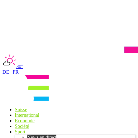
30°
DE
|
FR
Suisse
International
Economie
Société
Sport
News en direct