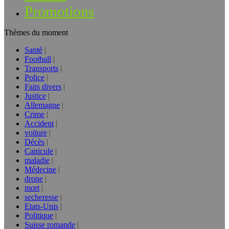
Promotions
Thèmes du moment
Santé
Football
Transports
Police
Faits divers
Justice
Allemagne
Crime
Accident
voiture
Décès
Canicule
maladie
Médecine
drone
mort
secheresse
Etats-Unis
Politique
Suisse romande