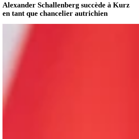
Alexander Schallenberg succède à Kurz
en tant que chancelier autrichien