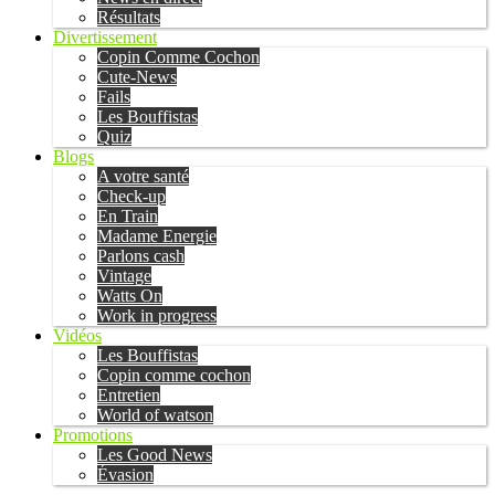
Résultats
Divertissement
Copin Comme Cochon
Cute-News
Fails
Les Bouffistas
Quiz
Blogs
A votre santé
Check-up
En Train
Madame Energie
Parlons cash
Vintage
Watts On
Work in progress
Vidéos
Les Bouffistas
Copin comme cochon
Entretien
World of watson
Promotions
Les Good News
Évasion