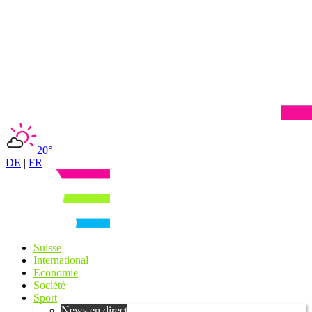
20°
DE
|
FR
Suisse
International
Economie
Société
Sport
News en direct