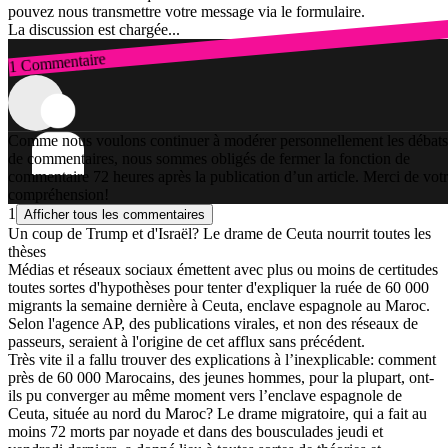
pouvez nous transmettre votre message via le formulaire.
La discussion est chargée...
1 Commentaire
Connexion
Comme nous voulons continuer à modérer personnellement les débats
de commentaires, nous sommes obligés de fermer la fonction de
commentaire 72 heures après la publication d’un article. Merci de vot
compréhension!
1
Afficher tous les commentaires
Un coup de Trump et d'Israël? Le drame de Ceuta nourrit toutes les
thèses
Médias et réseaux sociaux émettent avec plus ou moins de certitudes
toutes sortes d'hypothèses pour tenter d'expliquer la ruée de 60 000
migrants la semaine dernière à Ceuta, enclave espagnole au Maroc.
Selon l'agence AP, des publications virales, et non des réseaux de
passeurs, seraient à l'origine de cet afflux sans précédent.
Très vite il a fallu trouver des explications à l’inexplicable: comment
près de 60 000 Marocains, des jeunes hommes, pour la plupart, ont-
ils pu converger au même moment vers l’enclave espagnole de
Ceuta, située au nord du Maroc? Le drame migratoire, qui a fait au
moins 72 morts par noyade et dans des bousculades jeudi et