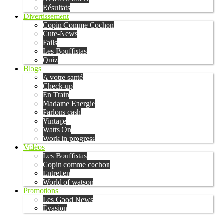
Résultats
Divertissement
Copin Comme Cochon
Cute-News
Fails
Les Bouffistas
Quiz
Blogs
A votre santé
Check-up
En Train
Madame Energie
Parlons cash
Vintage
Watts On
Work in progress
Vidéos
Les Bouffistas
Copin comme cochon
Entretien
World of watson
Promotions
Les Good News
Évasion