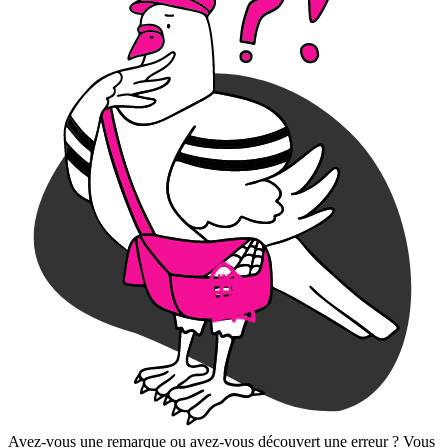
Avez-vous une remarque ou avez-vous découvert une erreur ? Vous