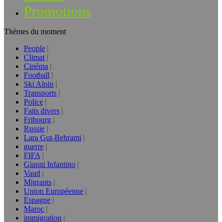
Promotions
Thèmes du moment
People
Climat
Cinéma
Football
Ski Alpin
Transports
Police
Faits divers
Fribourg
Russie
Lara Gut-Behrami
guerre
FIFA
Gianni Infantino
Vaud
Migrants
Union Européenne
Espagne
Maroc
immigration