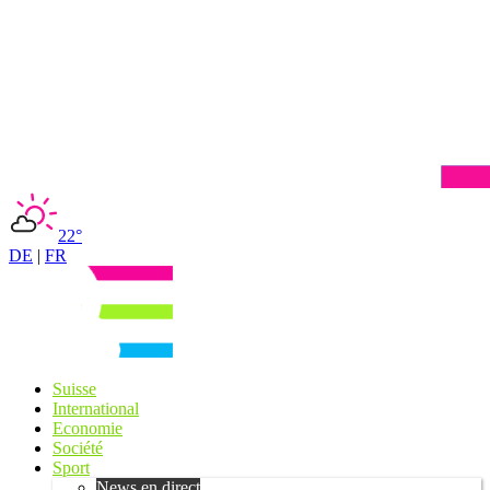
22°
DE
|
FR
Suisse
International
Economie
Société
Sport
News en direct