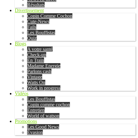
Résultats
Divertissement
Copin Comme Cochon
Cute-News
Fails
Les Bouffistas
Quiz
Blogs
A votre santé
Check-up
En Train
Madame Energie
Parlons cash
Vintage
Watts On
Work in progress
Vidéos
Les Bouffistas
Copin comme cochon
Entretien
World of watson
Promotions
Les Good News
Évasion