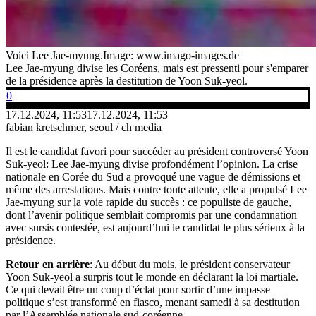
Voici Lee Jae-myung.
Image: www.imago-images.de
Lee Jae-myung divise les Coréens, mais est pressenti pour s'emparer
de la présidence après la destitution de Yoon Suk-yeol.
0
17.12.2024, 11:53
17.12.2024, 11:53
fabian kretschmer, seoul / ch media
Il est le candidat favori pour succéder au président controversé Yoon
Suk-yeol: Lee Jae-myung divise profondément l’opinion. La crise
nationale en Corée du Sud a provoqué une vague de démissions et
même des arrestations. Mais contre toute attente, elle a propulsé Lee
Jae-myung sur la voie rapide du succès : ce populiste de gauche,
dont l’avenir politique semblait compromis par une condamnation
avec sursis contestée, est aujourd’hui le candidat le plus sérieux à la
présidence.
Retour en arrière
: Au début du mois, le président conservateur
Yoon Suk-yeol a surpris tout le monde en déclarant la loi martiale.
Ce qui devait être un coup d’éclat pour sortir d’une impasse
politique s’est transformé en fiasco, menant samedi à sa destitution
par l’Assemblée nationale sud-coréenne.