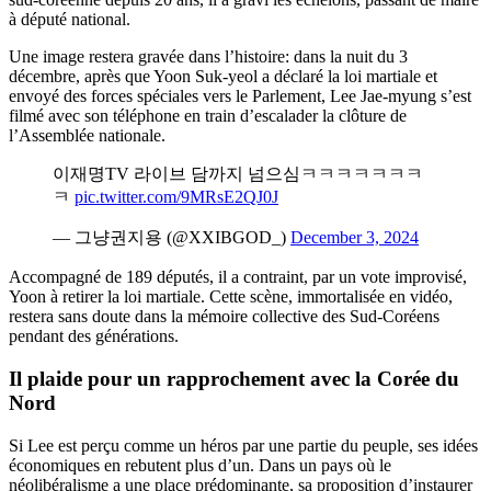
à député national.
Une image restera gravée dans l’histoire: dans la nuit du 3
décembre, après que Yoon Suk-yeol a déclaré la loi martiale et
envoyé des forces spéciales vers le Parlement, Lee Jae-myung s’est
filmé avec son téléphone en train d’escalader la clôture de
l’Assemblée nationale.
이재명TV 라이브 담까지 넘으심ㅋㅋㅋㅋㅋㅋㅋ
ㅋ
pic.twitter.com/9MRsE2QJ0J
— 그냥권지용 (@XXIBGOD_)
December 3, 2024
Accompagné de 189 députés, il a contraint, par un vote improvisé,
Yoon à retirer la loi martiale. Cette scène, immortalisée en vidéo,
restera sans doute dans la mémoire collective des Sud-Coréens
pendant des générations.
Il plaide pour un rapprochement avec la Corée du
Nord
Si Lee est perçu comme un héros par une partie du peuple, ses idées
économiques en rebutent plus d’un. Dans un pays où le
néolibéralisme a une place prédominante, sa proposition d’instaurer