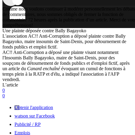
Comme nous voulons continuer à modérer personnellement les débats
de commentaires, nous sommes obligés de fermer la fonction de
commentaire 72 heures après la publication d’un article. Merci de vot
compréhension!
Une plainte déposée contre Bally Bagayoko
L'association AC!! Anti-Corruption a déposé plainte contre Bally
Bagayoko, maire insoumis de Saint-Denis, pour détournement de
fonds publics et emploi fictif.
AC!! Anti-Corruption a déposé une plainte visant notamment
l'Insoumis Bally Bagayoko, maire de Saint-Denis, pour des
soupçons de détournement de fonds publics et d'emploi fictif, après
un article du
Canard enchaîné
évoquant un cumul de fonctions à
temps plein à la RATP et d'élu, a indiqué l'association à l'AFP
vendredi.
L’article
0
0
Obtenir l'application
watson sur Facebook
Publicité / RP
Emplois