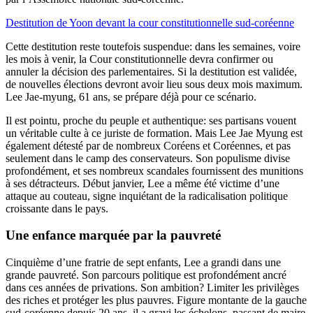
Destitution de Yoon devant la cour constitutionnelle sud-coréenne
Cette destitution reste toutefois suspendue: dans les semaines, voire
les mois à venir, la Cour constitutionnelle devra confirmer ou
annuler la décision des parlementaires. Si la destitution est validée,
de nouvelles élections devront avoir lieu sous deux mois maximum.
Lee Jae-myung, 61 ans, se prépare déjà pour ce scénario.
Il est pointu, proche du peuple et authentique: ses partisans vouent
un véritable culte à ce juriste de formation. Mais Lee Jae Myung est
également détesté par de nombreux Coréens et Coréennes, et pas
seulement dans le camp des conservateurs. Son populisme divise
profondément, et ses nombreux scandales fournissent des munitions
à ses détracteurs. Début janvier, Lee a même été victime d’une
attaque au couteau, signe inquiétant de la radicalisation politique
croissante dans le pays.
Une enfance marquée par la pauvreté
Cinquième d’une fratrie de sept enfants, Lee a grandi dans une
grande pauvreté. Son parcours politique est profondément ancré
dans ces années de privations. Son ambition? Limiter les privilèges
des riches et protéger les plus pauvres. Figure montante de la gauche
sud-coréenne depuis 20 ans, il a gravi les échelons, passant de maire