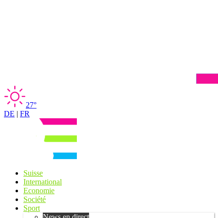
27°
DE
|
FR
Suisse
International
Economie
Société
Sport
News en direct