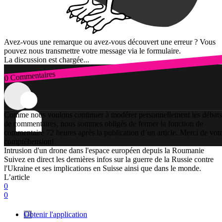
Avez-vous une remarque ou avez-vous découvert une erreur ? Vous
pouvez nous transmettre votre message via le formulaire.
La discussion est chargée...
0 Commentaires
Connexion
Comme nous voulons continuer à modérer personnellement les débats
de commentaires, nous sommes obligés de fermer la fonction de
commentaire 72 heures après la publication d’un article. Merci de vot
compréhension!
Intrusion d'un drone dans l'espace européen depuis la Roumanie
Suivez en direct les dernières infos sur la guerre de la Russie contre
l'Ukraine et ses implications en Suisse ainsi que dans le monde.
L’article
0
0
Obtenir l'application