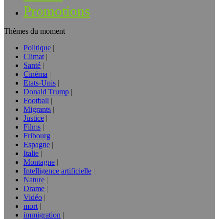
Promotions
Thèmes du moment
Politique
Climat
Santé
Cinéma
Etats-Unis
Donald Trump
Football
Migrants
Justice
Films
Fribourg
Espagne
Italie
Montagne
Intelligence artificielle
Nature
Drame
Vidéo
mort
immigration