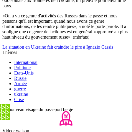
000 soldats aux frontières de l'Ukraine, un prétexte pour envahir le
pays.
«On a vu ce genre d'activités des Russes dans le passé et nous
pensons qu'il est important, quand nous avons ce genre
d'informations, de les rendre publiques», a noté le porte-parole. Il a
souligné que ce genre de tactiques est en général «approuvé au plus
haut niveau du gouvernement russe». (mbr/ats)
La situation en Ukraine fait craindre le pire à Ignazio Cassis
Thèmes
International
Politique
Etats-Unis
Russie
Armée
guerre
ukraine
Crise
Le nouveau visage du passeport belge
Video: watson