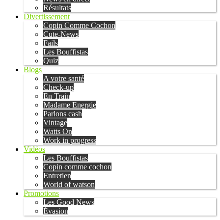
Résultats
Divertissement
Copin Comme Cochon
Cute-News
Fails
Les Bouffistas
Quiz
Blogs
A votre santé
Check-up
En Train
Madame Energie
Parlons cash
Vintage
Watts On
Work in progress
Vidéos
Les Bouffistas
Copin comme cochon
Entretien
World of watson
Promotions
Les Good News
Évasion