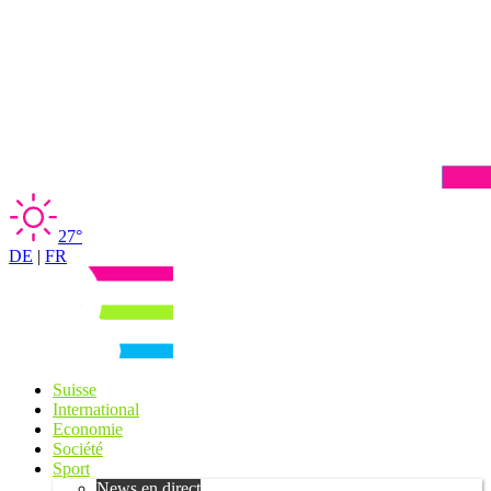
27°
DE
|
FR
Suisse
International
Economie
Société
Sport
News en direct