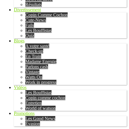
Résultats
Divertissement
Copin Comme Cochon
Cute-News
Fails
Les Bouffistas
Quiz
Blogs
A votre santé
Check-up
En Train
Madame Energie
Parlons cash
Vintage
Watts On
Work in progress
Vidéos
Les Bouffistas
Copin comme cochon
Entretien
World of watson
Promotions
Les Good News
Évasion