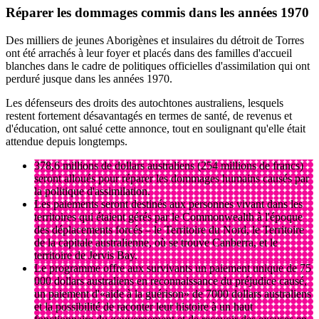
Réparer les dommages commis dans les années 1970
Des milliers de jeunes Aborigènes et insulaires du détroit de Torres
ont été arrachés à leur foyer et placés dans des familles d'accueil
blanches dans le cadre de politiques officielles d'assimilation qui ont
perduré jusque dans les années 1970.
Les défenseurs des droits des autochtones australiens, lesquels
restent fortement désavantagés en termes de santé, de revenus et
d'éducation, ont salué cette annonce, tout en soulignant qu'elle était
attendue depuis longtemps.
378,6 millions de dollars australiens (254 millions de francs)
seront alloués pour réparer les dommages humains causés par
la politique d'assimilation.
Les paiements seront destinés aux personnes vivant dans les
territoires qui étaient gérés par le Commonwealth à l'époque
des déplacements forcés – le Territoire du Nord, le Territoire
de la capitale australienne, où se trouve Canberra, et le
territoire de Jervis Bay.
Le programme offre aux survivants un paiement unique de 75
000 dollars australiens en reconnaissance du préjudice causé,
un paiement d'«aide à la guérison» de 7000 dollars australiens
et la possibilité de raconter leur histoire à un haut