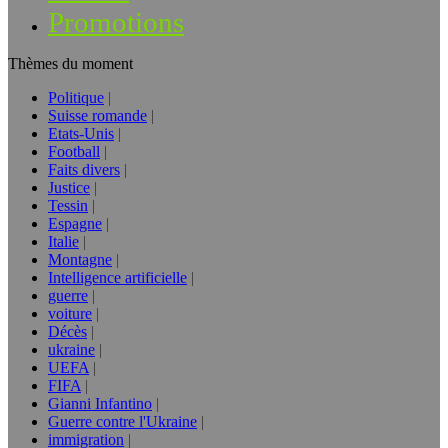
Promotions
Thèmes du moment
Politique
Suisse romande
Etats-Unis
Football
Faits divers
Justice
Tessin
Espagne
Italie
Montagne
Intelligence artificielle
guerre
voiture
Décès
ukraine
UEFA
FIFA
Gianni Infantino
Guerre contre l'Ukraine
immigration