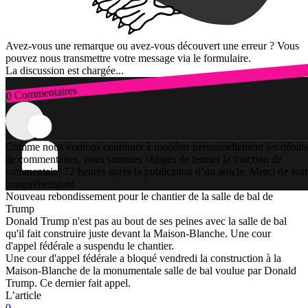
Avez-vous une remarque ou avez-vous découvert une erreur ? Vous
pouvez nous transmettre votre message via le formulaire.
La discussion est chargée...
0 Commentaires
Connexion
Comme nous voulons continuer à modérer personnellement les débats
de commentaires, nous sommes obligés de fermer la fonction de
commentaire 72 heures après la publication d’un article. Merci de vot
compréhension!
Nouveau rebondissement pour le chantier de la salle de bal de
Trump
Donald Trump n'est pas au bout de ses peines avec la salle de bal
qu'il fait construire juste devant la Maison-Blanche. Une cour
d'appel fédérale a suspendu le chantier.
Une cour d'appel fédérale a bloqué vendredi la construction à la
Maison-Blanche de la monumentale salle de bal voulue par Donald
Trump. Ce dernier fait appel.
L’article
0