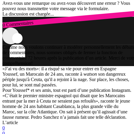
Avez-vous une remarque ou avez-vous découvert une erreur ? Vous
pouvez nous transmettre votre message via le formulaire.
La discussion est chargée...
0 Commentaires
Connexion
Comme nous voulons continuer à modérer personnellement les débats
de commentaires, nous sommes obligés de fermer la fonction de
commentaire 72 heures après la publication d’un article. Merci de vot
compréhension!
«J’ai vu des morts»: il a risqué sa vie pour entrer en Espagne
Youssef, un Marocain de 24 ans, raconte à
watson
son dangereux
périple jusqu'à Ceuta, qu'il a rejoint à la nage. Sur place, les choses,
pour lui, se sont mal passées.
Pour Youssef* et ses amis, tout est parti d’une publication Instagram.
«C’était le premier ministre espagnol qui disait que les Marocains
entrant par la mer à Ceuta ne seraient pas refoulés», raconte le jeune
homme de 24 ans habitant Casablanca, la plus grande ville du
Maroc, sur la côte Atlantique. On sait à présent qu’il agissait d’une
fausse rumeur. Pedro Sanchez n’a jamais fait une telle déclaration.
L’article
0
0