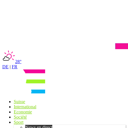
28°
DE
|
FR
Suisse
International
Economie
Société
Sport
News en direct