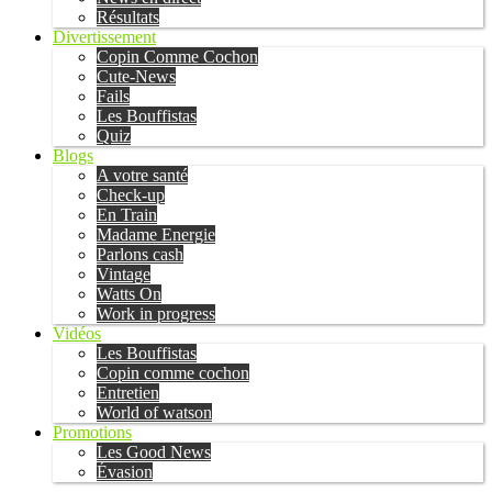
Résultats
Divertissement
Copin Comme Cochon
Cute-News
Fails
Les Bouffistas
Quiz
Blogs
A votre santé
Check-up
En Train
Madame Energie
Parlons cash
Vintage
Watts On
Work in progress
Vidéos
Les Bouffistas
Copin comme cochon
Entretien
World of watson
Promotions
Les Good News
Évasion