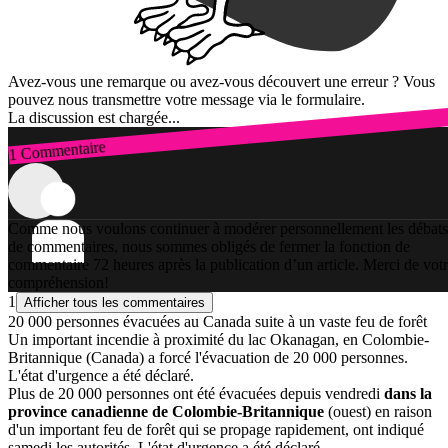
Avez-vous une remarque ou avez-vous découvert une erreur ? Vous
pouvez nous transmettre votre message via le formulaire.
La discussion est chargée...
1 Commentaire
Connexion
Comme nous voulons continuer à modérer personnellement les débats
de commentaires, nous sommes obligés de fermer la fonction de
commentaire 72 heures après la publication d’un article. Merci de vot
compréhension!
1
Afficher tous les commentaires
20 000 personnes évacuées au Canada suite à un vaste feu de forêt
Un important incendie à proximité du lac Okanagan, en Colombie-
Britannique (Canada) a forcé l'évacuation de 20 000 personnes.
L'état d'urgence a été déclaré.
Plus de 20 000 personnes ont été évacuées depuis vendredi
dans la
province canadienne de Colombie-Britannique
(ouest) en raison
d'un important feu de forêt qui se propage rapidement, ont indiqué
samedi les autorités. L'état d'urgence a été déclaré.