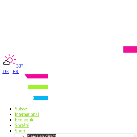
33°
DE
|
FR
Suisse
International
Economie
Société
Sport
News en direct