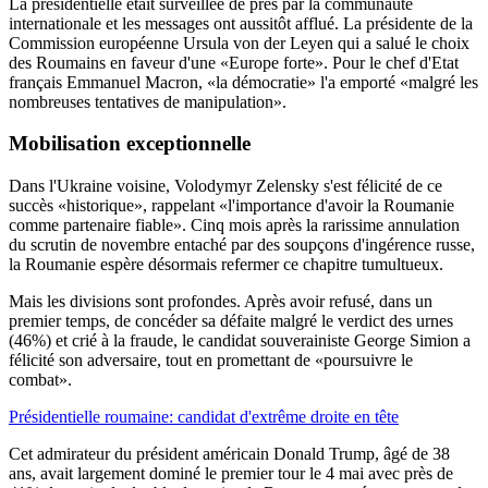
La présidentielle était surveillée de près par la communauté
internationale et les messages ont aussitôt afflué. La présidente de la
Commission européenne Ursula von der Leyen qui a salué le choix
des Roumains en faveur d'une «Europe forte». Pour le chef d'Etat
français Emmanuel Macron, «la démocratie» l'a emporté «malgré les
nombreuses tentatives de manipulation».
Mobilisation exceptionnelle
Dans l'Ukraine voisine, Volodymyr Zelensky s'est félicité de ce
succès «historique», rappelant «l'importance d'avoir la Roumanie
comme partenaire fiable». Cinq mois après la rarissime annulation
du scrutin de novembre entaché par des soupçons d'ingérence russe,
la Roumanie espère désormais refermer ce chapitre tumultueux.
Mais les divisions sont profondes. Après avoir refusé, dans un
premier temps, de concéder sa défaite malgré le verdict des urnes
(46%) et crié à la fraude, le candidat souverainiste George Simion a
félicité son adversaire, tout en promettant de «poursuivre le
combat».
Présidentielle roumaine: candidat d'extrême droite en tête
Cet admirateur du président américain Donald Trump, âgé de 38
ans, avait largement dominé le premier tour le 4 mai avec près de