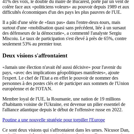
41% des voix, le double du maire de Bucarest, porté par un vent de
colère face aux «politiciens voleurs» au pouvoir depuis 1989 et aux
difficultés économiques d'un des pays les plus pauvres de l'UE.
Il a pâti d'une série de «faux pas» dans l'entre-deux-tours, mais
surtout d'une «mobilisation quasi sans précédent, liée à un sursaut
des défenseurs de la démocratie», a commenté l'analyste Sergiu
Miscoiu. Le taux de participation s'est élevé à près de 65%, contre
seulement 53% au premier tour.
Deux visions s'affrontaient
«Jamais une élection n'avait été aussi décisive» pour l'avenir du
pays, «avec des implications géopolitiques manifestes», ajoute
l'expert. Le chef de l'Etat a en effet le pouvoir de nommer des
personnes à des postes clés et de participer aux sommets de l'Union
européenne et de l'OTAN.
Membre loyal de l'UE, la Roumanie, une nation de 19 millions
d'habitants voisine de l'Ukraine, est devenue un pilier essentiel de
l'alliance atlantique depuis le début de l'offensive russe en 2022.
Poutine a une nouvelle stratégie pour torpiller l'Europe
Ce sont deux visions qui s'affrontaient dans les urnes. Nicusor Dan,