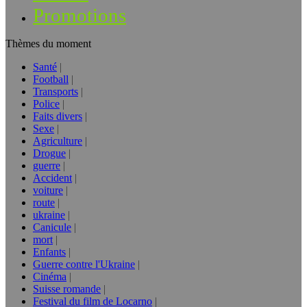
Promotions
Thèmes du moment
Santé
Football
Transports
Police
Faits divers
Sexe
Agriculture
Drogue
guerre
Accident
voiture
route
ukraine
Canicule
mort
Enfants
Guerre contre l'Ukraine
Cinéma
Suisse romande
Festival du film de Locarno