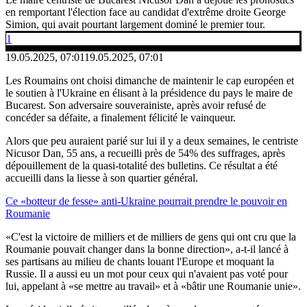
en remportant l'élection face au candidat d'extrême droite George
Simion, qui avait pourtant largement dominé le premier tour.
1
19.05.2025, 07:01
19.05.2025, 07:01
Les Roumains ont choisi dimanche de maintenir le cap européen et
le soutien à l'Ukraine en élisant à la présidence du pays le maire de
Bucarest. Son adversaire souverainiste, après avoir refusé de
concéder sa défaite, a finalement félicité le vainqueur.
Alors que peu auraient parié sur lui il y a deux semaines, le centriste
Nicusor Dan, 55 ans, a recueilli près de 54% des suffrages, après
dépouillement de la quasi-totalité des bulletins. Ce résultat a été
accueilli dans la liesse à son quartier général.
Ce «botteur de fesse» anti-Ukraine pourrait prendre le pouvoir en
Roumanie
«C'est la victoire de milliers et de milliers de gens qui ont cru que la
Roumanie pouvait changer dans la bonne direction», a-t-il lancé à
ses partisans au milieu de chants louant l'Europe et moquant la
Russie. Il a aussi eu un mot pour ceux qui n'avaient pas voté pour
lui, appelant à «se mettre au travail» et à «bâtir une Roumanie unie».