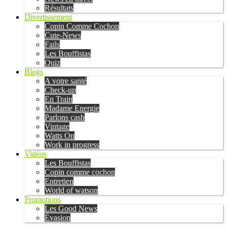
Résultats
Divertissement
Copin Comme Cochon
Cute-News
Fails
Les Bouffistas
Quiz
Blogs
A votre santé
Check-up
En Train
Madame Energie
Parlons cash
Vintage
Watts On
Work in progress
Vidéos
Les Bouffistas
Copin comme cochon
Entretien
World of watson
Promotions
Les Good News
Évasion