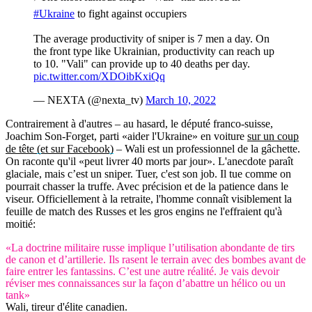
#Ukraine
to fight against occupiers
The average productivity of sniper is 7 men a day. On
the front type like Ukrainian, productivity can reach up
to 10. "Vali" can provide up to 40 deaths per day.
pic.twitter.com/XDOibKxiQq
— NEXTA (@nexta_tv)
March 10, 2022
Contrairement à d'autres – au hasard, le député franco-suisse,
Joachim Son-Forget, parti «aider l'Ukraine» en voiture
sur un coup
de tête (et sur Facebook)
– Wali est un professionnel de la gâchette.
On raconte qu'il «peut livrer 40 morts par jour». L'anecdote paraît
glaciale, mais c’est un sniper. Tuer, c'est son job. Il tue comme on
pourrait chasser la truffe. Avec précision et de la patience dans le
viseur. Officiellement à la retraite, l'homme connaît visiblement la
feuille de match des Russes et les gros engins ne l'effraient qu'à
moitié:
«La doctrine militaire russe implique l’utilisation abondante de tirs
de canon et d’artillerie. Ils rasent le terrain avec des bombes avant de
faire entrer les fantassins. C’est une autre réalité. Je vais devoir
réviser mes connaissances sur la façon d’abattre un hélico ou un
tank»
Wali, tireur d'élite canadien.