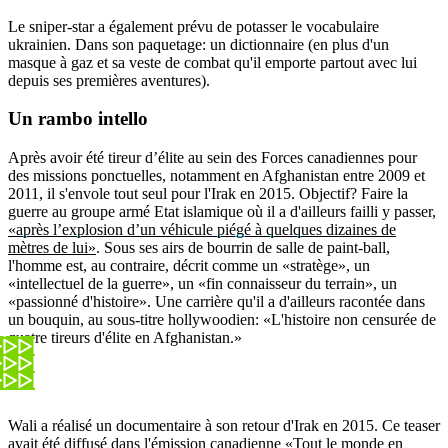
Le sniper-star a également prévu de potasser le vocabulaire
ukrainien. Dans son paquetage: un dictionnaire (en plus d'un
masque à gaz et sa veste de combat qu'il emporte partout avec lui
depuis ses premières aventures).
Un rambo
intello
Après avoir été tireur d’élite au sein des Forces canadiennes pour
des missions ponctuelles, notamment en Afghanistan entre 2009 et
2011, il s'envole tout seul pour l'Irak en 2015. Objectif? Faire la
guerre au groupe armé Etat islamique où il a d'ailleurs failli y passer,
«après l’explosion d’un véhicule piégé à quelques dizaines de
mètres de lui»
. Sous ses airs de bourrin de salle de paint-ball,
l'homme est, au contraire, décrit comme un «stratège», un
«intellectuel de la guerre», un «fin connaisseur du terrain», un
«passionné d'histoire». Une carrière qu'il a d'ailleurs racontée dans
un bouquin, au sous-titre hollywoodien: «L'histoire non censurée de
quatre tireurs d'élite en Afghanistan.»
Wali a réalisé un documentaire à son retour d'Irak en 2015. Ce teaser
avait été diffusé dans l'émission canadienne «Tout le monde en