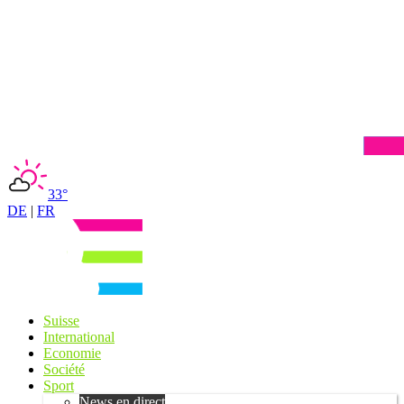
33°
DE
|
FR
Suisse
International
Economie
Société
Sport
News en direct