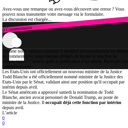
Avez-vous une remarque ou avez-vous découvert une erreur ? Vous
pouvez nous transmettre votre message via le formulaire.
La discussion est chargée...
0 Commentaires
Connexion
Comme nous voulons continuer à modérer personnellement les débats
de commentaires, nous sommes obligés de fermer la fonction de
commentaire 72 heures après la publication d’un article. Merci de vot
compréhension!
Les Etats-Unis ont officiellement un nouveau ministre de la Justice
Todd Blanche a été officiellement nommé ministre de la Justice des
Etats-Unis par le Sénat, validant ainsi une position qu'il occupait par
intérim depuis avril.
Le Sénat américain a approuvé samedi la nomination de Todd
Blanche, ancien avocat personnel de Donald Trump, au poste de
ministre de la Justice. Il
occupait déjà cette fonction par intérim
depuis avril.
L’article
0
0