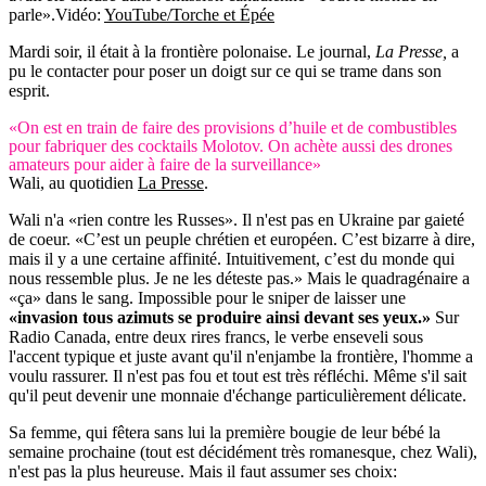
parle».
Vidéo:
YouTube/Torche et Épée
Mardi soir, il était à la frontière polonaise. Le journal,
La Presse,
a
pu le contacter pour poser un doigt sur ce qui se trame dans son
esprit.
«On est en train de faire des provisions d’huile et de combustibles
pour fabriquer des cocktails Molotov. On achète aussi des drones
amateurs pour aider à faire de la surveillance»
Wali, au quotidien
La Presse
.
Wali n'a «rien contre les Russes». Il n'est pas en Ukraine par gaieté
de coeur. «C’est un peuple chrétien et européen. C’est bizarre à dire,
mais il y a une certaine affinité. Intuitivement, c’est du monde qui
nous ressemble plus. Je ne les déteste pas.» Mais le quadragénaire a
«ça» dans le sang. Impossible pour le sniper de laisser une
«invasion tous azimuts se produire ainsi devant ses yeux.»
Sur
Radio Canada, entre deux rires francs, le verbe enseveli sous
l'accent typique et juste avant qu'il n'enjambe la frontière, l'homme a
voulu rassurer. Il n'est pas fou et tout est très réfléchi. Même s'il sait
qu'il peut devenir une monnaie d'échange particulièrement délicate.
Sa femme, qui fêtera sans lui la première bougie de leur bébé la
semaine prochaine (tout est décidément très romanesque, chez Wali),
n'est pas la plus heureuse. Mais il faut assumer ses choix: