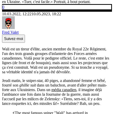
en Ukraine. «Tuer, c'est facile.» Portrait, à bout portant.
0
10.03.2022, 12:22
10.05.2023, 18:22
Fred Valet
Suivez-moi
Wali est un tireur d'élite, ancien membre du Royal 22e Régiment,
l'un des trois grands groupes d'infanterie des Forces armées
canadiennes. Voilà pour le pedigree officiel. Le reste, c'est entre les
lignes (de front et de bouquin), mais aussi sous les projecteurs que
ça s'est construit. Wali est un pseudonyme. Si sa tronche a voyagé,
sa véritable identité n'a jamais été dévoilée.
Jeudi matin, le sniper-star, 40 piges, a abandonné femme et bébé,
fourré son
ghillie suit
dans un baluchon, avant d'aller prêter main-
forte aux Ukrainiens. Dans un
média canadien
, il imagine déjà
l'ambiance une fois dans la fournaise de la guerre, mais aussi
l'accueil par les milices de Zelensky: «Tiens, sers-toi, il y a des
lance-roquettes ici, des missiles là!» Surréaliste? Bah, un peu.
⚡️The most famous sniper "Wali" has arrived in