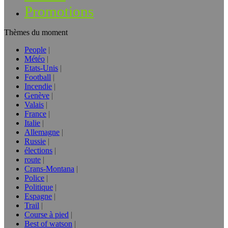
Promotions
Thèmes du moment
People
Météo
Etats-Unis
Football
Incendie
Genève
Valais
France
Italie
Allemagne
Russie
élections
route
Crans-Montana
Police
Politique
Espagne
Trail
Course à pied
Best of watson