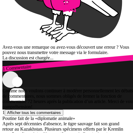
Avez-vous une remarque ou avez-vous découvert une erreur ? Vous
pouvez nous transmettre votre message via le formulaire.
La discussion est chargée...
1 Commentaire
Connexion
Comme nous voulons continuer à modérer personnellement les débats
de commentaires, nous sommes obligés de fermer la fonction de
commentaire 72 heures après la publication d’un article. Merci de vot
compréhension!
1
Afficher tous les commentaires
Poutine fait de la «diplomatie animale»
Après sept décennies d'absence, le tigre sauvage fait son grand
retour au Kazakhstan. Plusieurs spécimens offerts par le Kremlin