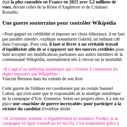
était
la plus consultée en France en 2021 avec 5,2 millions de
vues
, devant celles de la Reine d'Angleterre et de Cristiano
Ronaldo.
Une
guerre souterraine
pour contrôler Wikipédia
«Pour gagner en crédibilité et imposer ses choix éditoriaux, il ne faut
pas paraître orienté», explique notamment Gabriel, un militant cité
dans l'ouvrage. Pour cela,
il faut se livrer à un véritable travail
d'équilibriste afin de se s'appuyer sur des sources crédibles
pour
faire accepter ses modifications partisanes aux autres membres de la
communauté Wikipédia, normalement très à cheval sur la neutralité.
«Il s’agit d’un lobbying numérique qui s’évertue à contourner les
règles imposées par Wikipédia»
Vincent Bresson dans les extraits de son livre
Cette guerre de l'édition est coordonnée par un certain Samuel
Lafont, qui n'est autre que le responsable de la stratégie numérique
de la campagne d’Eric Zemmour. Selon ses propres dires, il a mis en
place
une «machine de guerre incroyable» pour participer à la
victoire du candidat
d'extrême droite.
«Si Zemmour remonte si régulièrement en tendance Twitter, si sa
campagne en ligne connaît un tel succès, c’est notamment grâce à