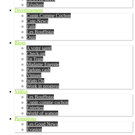
Résultats
Divertissement
Copin Comme Cochon
Cute-News
Fails
Les Bouffistas
Quiz
Blogs
A votre santé
Check-up
En Train
Madame Energie
Parlons cash
Vintage
Watts On
Work in progress
Vidéos
Les Bouffistas
Copin comme cochon
Entretien
World of watson
Promotions
Les Good News
Évasion