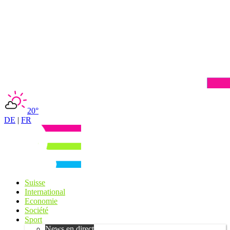
20°
DE
|
FR
Suisse
International
Economie
Société
Sport
News en direct