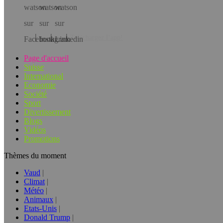
Téléchargez l’app!
Page d'accueil
Suisse
International
Economie
Société
Sport
Divertissement
Blogs
Vidéos
Promotions
Thèmes du moment
Vaud
Climat
Météo
Animaux
Etats-Unis
Donald Trump