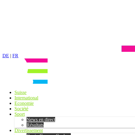
DE
|
FR
Suisse
International
Economie
Société
Sport
News en direct
Résultats
Divertissement