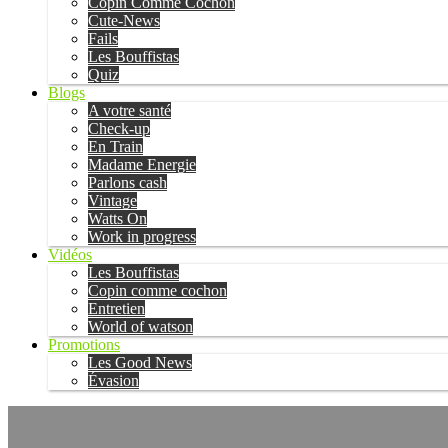
Copin Comme Cochon
Cute-News
Fails
Les Bouffistas
Quiz
Blogs
A votre santé
Check-up
En Train
Madame Energie
Parlons cash
Vintage
Watts On
Work in progress
Vidéos
Les Bouffistas
Copin comme cochon
Entretien
World of watson
Promotions
Les Good News
Évasion